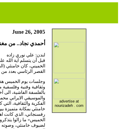
June 26, 2005
أحمدي نجاد.. من مغ
لندن: علي نوري زاده
قبل أن يتسلم آية الله ع
الخميني، كان خامنئي (ال
القصر الرئاسي بعدد من ال
وجلسات يوم الخميس هذه 
وثقافية وفنية وفلسفية مه
بالفلسفة الفاشية، الى آ
والموسيقي الايراني محم
advertise at
nourizadeh . com
خامنئي بمكانة متميزة بي
رفسنجاني، الذي كانت اهت
الخميس» ما زالوا يتذكر
لضيوف خامنئي، وصوته ال