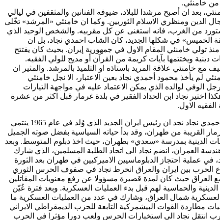
من خامنئي.
ئي، بعد ان أصبح مرشدا للبلاد، ضيوفه الفنانين والمثقفين في ليالي
 الدين ومنظري الاسلام الثوريين. وكما ان خامنئي «المرشد» تخّلى
تورد من الغرب، فانه استغنى عن كل مقربيه. والشخص الوحيد الذي
 الخميس» في شكلها الجديد، كان الشاب احمدي نجاد، بل ان
نذ تولي خامنئي المقام الاول في جمهورية إيران. بحيث كان يفتتح
نية ويختتمها بآيات كريمة من القرآن أو مديح للولي الفقيه.
مع خامنئي علاقة المريد باستاذه او التلميذ بالمرشد. والمثير ان
ئي لم يأخذ محمود أحمدي نجاد بعين الاعتبار، الا نجل خامنئي
جل الوفي لوالده الذي يمكن الاعتماد عليه في مواجهة التيارات
هكذا اختير نجاد ابن الحداد الفقير في بلدة غرمار قبل اكثر من عشرة
لفقيه الاول.
ونظرة الى مسيرة حياة احمدي نجاد نجد ان رئيس ايران الجديد الذي وُلد في عام 1965 ينتمي
رمار القريبة من طهران، وقد بدأ حياته السياسية بفضل صوته الجميل
ت الدينية بمدرسة «سعدي» بطهران، حيث اخذ دبلوم المتوسط. وبعد
دسة العمران، انضم نجاد الى اتحاد الطلبة المسلمين، الذي شارك
 في عملية احتجاز الدبلوماسيين الاميركيين في طهران بعد الثورة
ع الحرب بين ايران والعراق انخرط نجاد في صفوف الحرس الثوري
ع العراق حيث كان لمدة قصيرة مسؤولا عن رفع معنويات المقاتلين
لدينية والحماسية لهم قبل بدء العمليات العسكرية. وبعد فترة عُيّن
العسكرية شمال العراق، وشارك في عدد من العمليات العسكرية ما
ليات مطاردة القوات البيشمركية التابعة للحزب الديمقراطي الايراني
حرب انتقل نجاد الى استخبارات الحرس ولعب دورا مؤثرا في الحرب