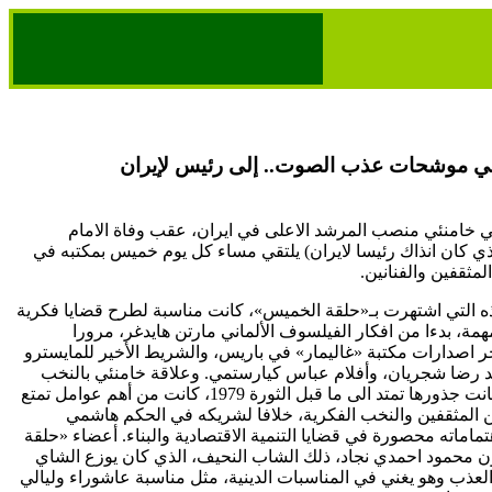
ني موشحات عذب الصوت.. إلى رئيس لإيران
لي خامنئي منصب المرشد الاعلى في ايران، عقب وفاة الامام
ذي كان انذاك رئيسا لايران) يلتقي مساء كل يوم خميس بمكتبه في
مثقفين والفنانين.
التي اشتهرت بـ«حلقة الخميس»، كانت مناسبة لطرح قضايا فكرية
مة، بدءا من افكار الفيلسوف الألماني مارتن هايدغر، مرورا
خر اصدارات مكتبة «غاليمار» في باريس، والشريط الأخير للمايسترو
د رضا شجريان، وأفلام عباس كيارستمي. وعلاقة خامنئي بالنخب
الفكرية والثقافية، التي كانت جذورها تمتد الى ما قبل الثورة 1979، كانت من أهم عوامل تمتع
ن المثقفين والنخب الفكرية، خلافا لشريكه في الحكم هاشمي
ماماته محصورة في قضايا التنمية الاقتصادية والبناء. أعضاء «حلقة
ون محمود احمدي نجاد، ذلك الشاب النحيف، الذي كان يوزع الشاي
عذب وهو يغني في المناسبات الدينية، مثل مناسبة عاشوراء وليالي