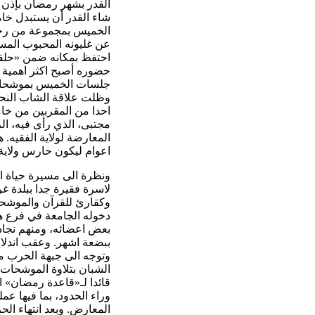
القدر بشهر رمضان بإذن 
شاء القدر أن يستبدل خامن
الخميس بمجموعة من رجال
عن غليونه المحبوب المس
احتفظ بمكانه ضمن «حلقة
حضوره أصبح اكثر اهمية م
جلسات الخميس بموشحات دي
وظلت علاقة الشاب النحيف 
احدا من المقربين من خامن
مجتبى، الذي رأى فيه، الر
المعارضة لولاية الفقيه. 
اعوام ليكون حارس ولاية ا
لاسرة فقيرة جدا ببلدة غ
وكقارئ للقرآن والموشحا
دخوله الجامعة في فرع هن
بعض اعضائه، ومنهم نجاد،
ببضعة اشهر. وعقب اندلا
وتوجه الى جبهة الحرب م
الشبان بتلاوة الموشحات ا
قائدا لـ«قاعدة رمضان» 
وراء الحدود، بما فيها عم
المعارض. وبعد انتهاء ال