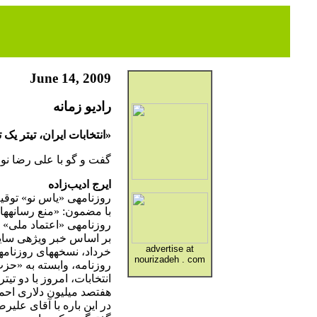
June 14, 2009
راديو زمانه
«انتخابات ایران، تیتر یک
گفت و گو با علی رضا نور
ایرج ادیب‌زاده
روزنامه‏ی «یاس نو» توقی
با مضمون: «منع رسانه‏ها
روزنامه‏ی «اعتماد ملی»
advertise at
خرداد، نسخه‏های روزنامه‏
nourizadeh . com
روزنامه، وابسته به «حز
انتخابات، امروز با دو ت
هفتصد میلیون دلاری احمدی
در این باره با آقای علیرض