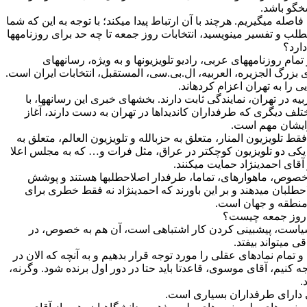
سخ‏گو باشد.
فاصله می‏گیریم. هرچند با آن ارتباط پیدا می‏کند؛ با توجه به این که شما
لب و تفسیر می‏نویسید، انتخابات روز جمعه تا چه حد برای روزنامه‏ها
دارد؟
مام روزنامه‏های عربی، رادیو تلویزیون‏ها و به ویژه، رسانه‏های
 بزرگ الجزیره، العربیه، ال.بی‏.سی، المستقبل، انتخابات ایران است.
ایی را به تهران اعزام کرده‏اند.
یه در تهران، نمایندگی ثابت دارند. بخش‏های خبری این رسانه‏ها، با
تلف دیگری که طرف‏داران کاندیداها در تهران به دست دارند، آغاز
رای‏شان مهم است.
 فقط تلویزیون المنار، متعلق به حزب‏الله و تلویزیون العالم، متعلق به
کی دو تلویزیون کوچک‏تر در عراق، مثل فرات و… که به مجلس اعلا
قای احمدی‏نژاد حمایت می‏کنند.
به خصوص، ماهواره‏ای، تماما، طرف‏دار اصلاح‏طلب‏ها هستند و پوشش
‏طلبان می‏دهند و بر این باورند که احمدی‏نژاد نه فقط خطری برای
منطقه و جهان است.
ات روز جمعه چیست؟
 سیاست، پیش‏بینی کردن کار اشتباهی است، آن هم به خصوص، در
ی می‏تواند بیفتد.
و تمام نمادهای عقلی را مورد توجه قرار بدهیم و به آن‏چه که الان در
 کنیم، آقای موسوی، قاعدتا باید حتا در دور اول برنده شود. وگرنه،
.
دارای طرف‏داران بسیاری است.