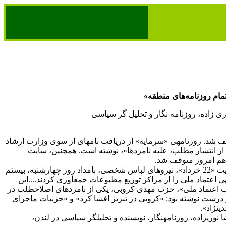
 تمام روزنامه‌های منطقه»
ی زاده، روزنامه نگار و تحلیل گر سیاسی
ف شد. روزنامه‏ی «سرمایه» از دریافت نامه‏ای از سوی وزارت ارشاد
 از انتشار مطلب، علیه نامزدها»، نوشته است. هم‏چنین، سایت
 هم امروز متوقف شد.
بر اساس خبر ویژه‏ی سایت «22 خرداد»، نیروهای لباس شخصی، بامداد روز چهارشنبه، بیستم
ی اعتماد ملی را از مراکز توزیع مطبوعات جمع‏آوری کردند....این
ب اعتماد ملی»، حزب مهدی کروبی، یکی از نامزدهای اصلاح‏طلب در
یتر درشت نوشته بود: «کروبی در تبریز افشا کرد» و «جزییات ماجرای
‏نژاد».
ا نوری‏زاده، روزنامه‏نگار، نویسنده و تحلیل‏گر سیاسی در لندن،