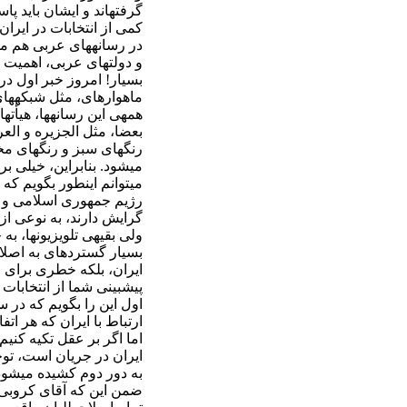
گرفته‏‏اند و ایشان باید پا
کمی از انتخابات در ایران 
در رسانه‏های عربی هم مط
و دولت‏های عربی، اهمیت 
بسیار! امروز خبر اول در ت
ماهواره‏ای، مثل شبکه‏های
همه‏ی این رسانه‏ها، هیأت‏ه
بعضا، مثل الجزیره و العرب
رنگ‏های سبز و رنگ‏های مخ
می‏شود. بنابراین، خیلی ب
می‏توانم این‏طور بگویم که
رژیم جمهوری اسلامی و ی
گرایش دارند، به نوعی از آ
ولی بقیه‏ی تلویزیون‏ها، 
بسیار گسترده‏ای به اصلاح
ایران، بلکه خطری برای 
پیش‏بینی شما از انتخاب
اول این را بگویم که در
ارتباط با ایران که هر اتفاق
اما اگر بر عقل تکیه کنیم 
ایران در جریان است، توجه
به دور دوم کشیده می‏شود
ضمن این که آقای کروبی 