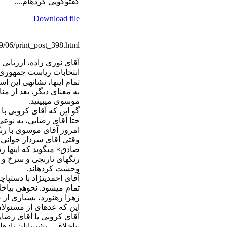
گفت‏وگویی کرده‏ام....
Download file
9/06/print_post_398.html
آقای نوری زاده، ارزیابی
انتخابات ریاست جمهوری
تمام این‏ها، نشانه‏ی این ا
به معنای دیگر، بعد از من
موسوی می‏بینید.
گو این که آقای کروبی با
حتا آقای رضایی، به نوعی 
امروز آقای موسوی با ر
وقتی آقای سردار جوانی
صادق» می‏گوید که این‏ها ر
رنگ‏های نارنجی و سرخ و ز
وحشت کرده‏اند.
آقای احمدی‏نژاد با دستپا
تمام می‏شود. نحوه‏ی بی‏اخ
زهرا رهنورد، بسیاری از حا
این که عده‏ای از مسئولا
آقای کروبی یا آقای رضایی
بی‏اخلاقی، پشتیبانان تازه‏