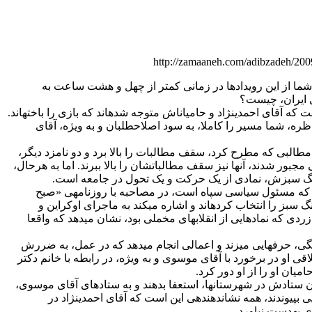
http://zamaaneh.com/adibzadeh/200
 شما از این رویدادها در زمانی کم‏تر از چهل و هشت ساعت به
 ایران، چیست؟
ست که آقای احمدی‏نژاد و حامیان‏اش متوجه شده‏اند که بازی را باخته‏اند.
اظره، شما مسیر را کاملا، به سود اصلاح‏طلبان و به ویژه، آقای
 مطالبی که مطرح کرد، سقف مطالبات را بالا برد و دو نامزد دیگر،
مجبور شدند، آن‏ها نیز سقف مطالباتشان را بالا ببرند. اما به هرحال،
نگ سبزش، نمادی از یک حرکت و یک تحول در جامعه است.
 که مسئول سیاسی سپاه است، در مصاحبه با روزنامه‏ی «صبح
نگ سبز را انتخاب کرده‏اند و اشاره می‏کند به ماجرای اوکراین و
ردی که نمادهایی از انقلاب‏های مخملی بود، نشان می‏دهد که واقعا
چگی، حرف‏هایی می‏زند و اعمالی انجام می‏دهد که در عمل‏، به ضررش
لاقی او در برخورد با آقای موسوی و به ویژه، در رابطه با خانم دکتر
میان او را از او دور کرد.
ن ستادش در شهرستان‏ها، استعفا بدهند و به ستادهای آقای موسوی،
 بپیوندند، همه نشان‏دهنده‏ی این است که آقای احمدی‏نژاد در
ای به‏دست نیاورد.