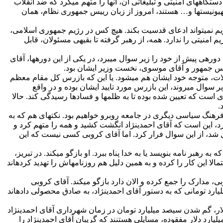
گاه‏های امنیتی و تبلیغاتی آن، آن‏‏ها را متهم می‏کرد که ضد انقلاب
یونیست‏ها و… هستند، امروز از زبان رییس جمهوری نظام، همان
 رژیم نمی‏تواند ادعای قدسیت بکند. هیچ کس در رژیم جمهوری اسلامی،
م امنیتی را ندارد. همه، از رهبر گرفته تا بقیه‏ی مسئولان، قابل
دوره‏ی پیش از خود را زیر سوال می‏برد، در یکی از این دوره‏ها، آقای
ییس جمهور و آقای موسوی، نخست وزیر ایشان بود.
حملات، متوجه خود ایشان هم می‏شود. یا این که بازرس کل مقام معظم
سوال می‏روند، این بازرس مورد تایید ایشان بوده و در واقع
است که تعیین شده بوده تا به ‏‏ظلم‏ها و فسادها رسیدگی کند. حالا
.
با فرهنگ سیاسی دیگری در جامعه روبرو خواهیم بود. نکته‏‏ای هم که به
، این است که آقای احمدی‏نژاد انگشت کشید و همه را متهم کرد و
 شد، از این سوال فرار کرد. اما آقای کروبی کسی نیست که این
 رهبر نامه بنویسد یا به خدا پناه ببرد. او بازگو می‏کند. در تبریز،
تمالا این کار را کرده و به همین دلیل هم روزنامه‏اش را تهدید کرده‏اند
، مدارک را جمع کرده و الان دارد بازگو می‏کند. آقای کروبی
رد تومانی که به دستور آقای احمدی‏نژاد، به صادق محصولی داده‏اند
ار، گم شدن سیصد میلیارد تومان در زمان شهرداری آقای احمدی‏نژاد
لیارد دلار مفقوده، مسایلی هستنند که گریبان آقای احمدی‏نژاد را