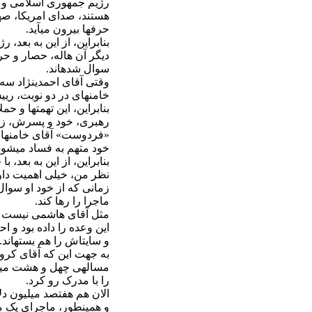
رژیم جمهوری اسلامی و دست
هستند، صدای امریکا، صه
حرف‏ها بیرون می‏آید.
بنابراین، از این به بعد،
دیگر آن هاله‏، حصار و حری
سوال شده‏اند.
وقتی آقای احمدی‏نژاد سه 
خامنه‏ای در دو نوبت، ر
بنابراین، این تهمت‏ها و 
رهبری، خود و پسرش، زیر 
«فردوست» آقای خامنه‏ای 
خود متهم به فساد می‏شود
بنابراین، از این به بعد، 
نظر من، خیلی اهمیت دارد
زمانی که از خود او سوال
ماجرا را رها کند.
مثل آقای هاشمی نیست که به
این وعده را داده بود و اح
و سایت‏اش را هم بسته‏اند.
به جهت این که آقای کروبی
مساله‏ی چهل و هشت میلیا
را با مدرک رو کرد.
الان هم هفتصد میلیون دل
و همین‏طور، ماجرای یک می