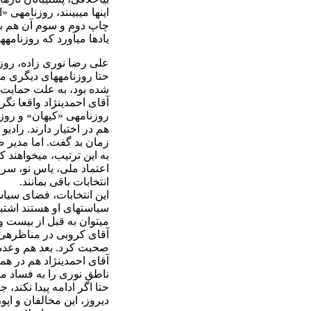
این‏ها می‏بینند، روزنامه
یادها می‏آورد که روزنامه‏ه
علی رضا نوری زاده، روز
حتا روزنامه‏های دیگری مث
شده بود، به علت حمایت از
آقای احمدی‏نژاد واقعا نگر
روزنامه‏ی «کیهان» و روز
هم در اختیار دارند. رادیو 
زمان بد گفت. اما مدیر ص
به این ترتیب، می‏خواهند 
اعتماد ملی‏، یاس نو، سرم
انتخابات باقی بمانند.
این انتخابات، فضای سیا
سیاست‏های او هستند اشتبا
می‏توان به قبل از بیست و 
آقای کروبی در مناظره‏ی ت
صحبت کرد. بعد هم وعده دا
آقای احمدی‏نژاد هم در ه
ناطق نوری را به فساد مته
حتا اگر ادامه پیدا نکند، 
دیروز، این مخالفان و اپ