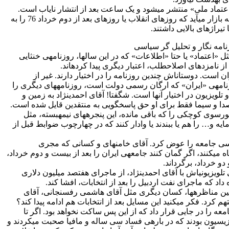
‏ی «اعتماد ملی» منتشر می‏شود و یک ساعت بعد از انتشار نایاب است.
چاپ دوم و سوم آن هم به بازار می‏آید که روزهای انقلاب یا روزهای بعد از دوم خرداد 76 را به
ا تیراژهای بالایی داشتند.
نامه نگار و تحلیل گر سیاسی
ل «اعتماد» یا حتا «اطلاعات» که در این سال‏ها، روزنامه‏ی خنثایی
 نامزدهای اصلاح‏طلب، اعتبار دیگری پیدا کرده‏اند.
ان است. دوستان‏اش چندین روزنامه را در اختیار دارند. غیر از
نامه‏‏ی «ایران» که ارگان رسمی دولت است، روزنامه‏های دیگری را
و تلویزیون در اختیار آن‏ها است. شگفتا! آقای احمدی‏نژاد به زمین و
دا و سیما فقط برای او حق پاسخ‏گویی به منتقدین قایل شده است.
کورسوی کوچکی را که باقی مانده، این پنجره‏های نیمه‏بسته، مثل
ایه و… را هم یا ببندند یا وادار کنند که در چهارچوب ضوابط قبل از
سی جامعه را عوض کرد. آقای خامنه‏ای و کسانی که مجری
ه می‏کنند، اگر گمان کنند جامعه‏ی ایران را بعد از بیست و دوم خرداد،
دو خرداد، برگرداند.
لویزیونی‏اش با آقای احمدی‏نژاد، از ماجرای هفتصد میلیون دلاری
د که ماجرای نفت اردبیل را بعد از انتخابات، افشا کند.
مین مناظره‏ها، کسان دیگری مثل آقای هاشمی رفسنجانی‏، آقای
م کرد. فکر می‏کنید این مسایل بعد از انتخابات هم ادامه پیدا کند؟
جامعه را در جایی قرار داد که از این پس ساکت نخواهد بود. اگر تا
وزیسیون بودند که در باره‏ی فساد سی ساله و مافیا صحبت می‏کردند و