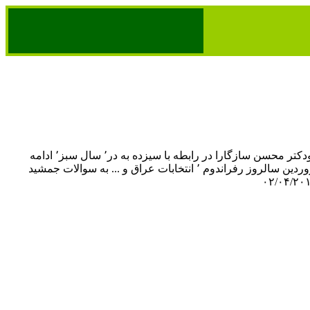
دکتر عليرضا نوری زاده ودكتر محسن سازگارا در رابطه با سيزده به در٬ سال سبز٬ ادامه
دستگيري ها ٬ روز ۱۲ فروردين سالروز رفراندوم ٬ انتخابات عراق و ... به سوالات جمشيد