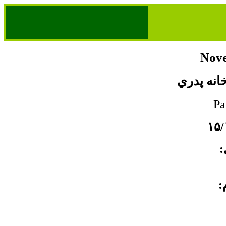
Nove
خانه پدري
ل
م