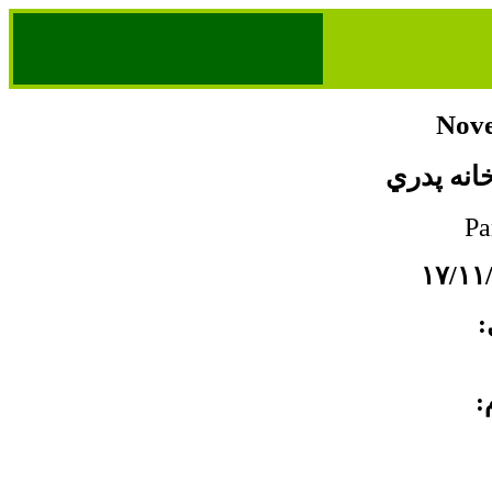
Nove
خانه پدري
ل
م