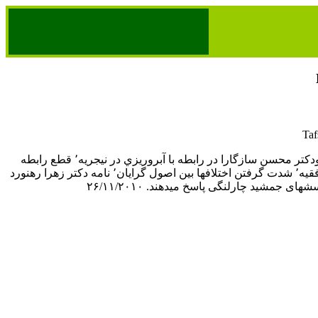
دکتر عليرضا نوری زاده ودكتر محسن سازگارا در رابطه با آبروريزي در نيجريه٬ قطع رابطه
گامبيا با جمهوري ولايت فقيه٬ شدت گرفتن اختلافها بين اصول گرايان٬ نامه دكتر زهرا رهنورد