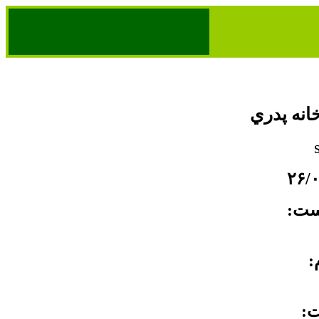
خانه پدري
خست
م
ت