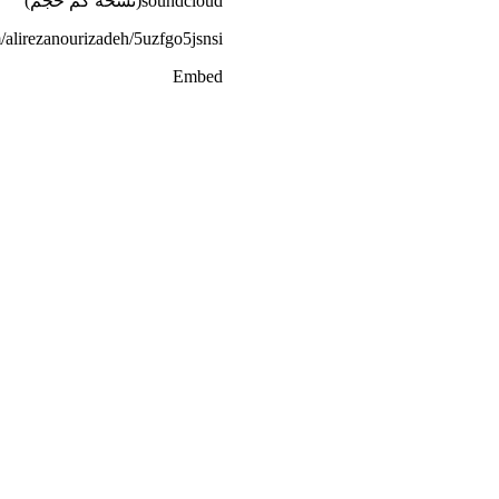
soundcloud(نسخه کم حجم)
/alirezanourizadeh/5uzfgo5jsnsi
Embed