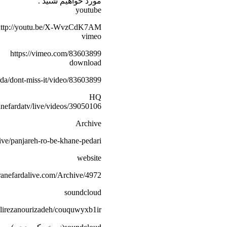
مورد خواهیم شنید .
youtube
http://youtu.be/X-WvzCdK7AM
vimeo
https://vimeo.com/83603899
download
rda/dont-miss-it/video/83603899
HQ
anefardatv/live/videos/39050106
Archive
hive/panjareh-ro-be-khane-pedari
website
/iranefardalive.com/Archive/4972
soundcloud
alirezanourizadeh/couquwyxb1ir