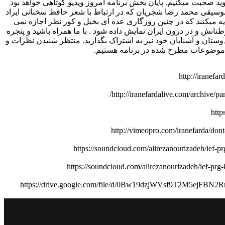
د صحبت میکنیم. پایان بخش برنامه امروز ویدیو کوتاهی خواهد بود
موسیقی محمد رضا شجریان که در ارتباط با شعر حافظ سخنانی ایراد
ایه میکنند که در چنین روزگاری عده ای بخیل و کور نظر اجازه نمی
طنانش و در درون ایران نمایش داده شود . با ما همراه باشید و پنجره
 دوستان و آشنایان خود نیز به اشتراک بگذارید. منتظر شنیدن نظرات و
 موضوعات مطرح شده در برنامه هستیم.
http://iranefa
http://iranefardalive.com/archive/pa
http
http://vimeopro.com/iranefarda/don
https://soundcloud.com/alirezanourizadeh/ief-
https://soundcloud.com/alirezanourizadeh/ief-pr
https://drive.google.com/file/d/0Bw19dzjWVsf9T2M5ejFBN2