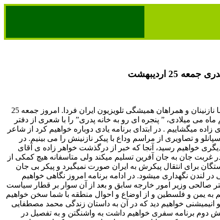
عه 25 اردیبهشت
با درود فراوان حضور شما نازنینان و همراهان همیشگی تلویزیون ایران فردا. امروز جمعه 25
 ماه می میلادی، ” پنجره ای رو به خانه پدری” را با شعری از دفتر
زاده میگشاییم . در ابتدای برنامه یادی دوباره خواهیم کرد از شاعر
پانلو و تصاویری از مراسم وداع با پیکر نازنینش را می بینیم. در
یگری خواهیم رسید، آنجا که خبر از درگذشت خواهر زاده ی آقای
 غربت جان به جان آفرین تسلیم میکند ولی متاسفانه هیچ کمکی از
گان برای انتقال پیکرش به ایران صورت نمیگیرد و پیکر بی جان
 در لندن نگهداری میشود. در ادامه برنامه امروز نگاهی خواهیم
ر صالحی وزیر امور خارجه سابق و بعد از آن سوار بر قطار سیاست
 به یمن و فلسطین و از اوضاع و احوال منطقه با شما سخن خواهیم
 انیمیشنی خواهیم دید که در آن به داستان زندگی محمد مصطفایی
ش دوم برنامه سفری خواهیم داشت به واشنگتن و به تفصیل در