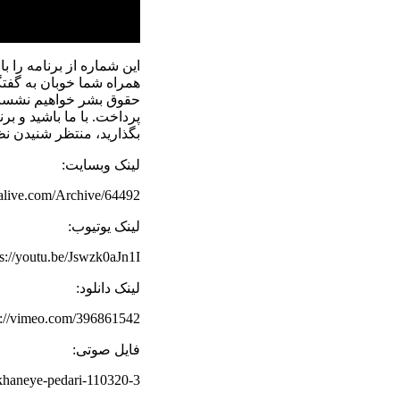
این شماره از برنامه را 
همراه شما خوبان به گفتگ
حقوق بشر خواهیم نشست و 
پرداخت. با ما باشید و بر
بگذارید، منتظر شنیدن نظ
لینک وبسایت:
rdalive.com/Archive/64492
لینک یوتیوب:
ps://youtu.be/Jswzk0aJn1I
لینک دانلود:
s://vimeo.com/396861542
فایل صوتی:
-khaneye-pedari-110320-3