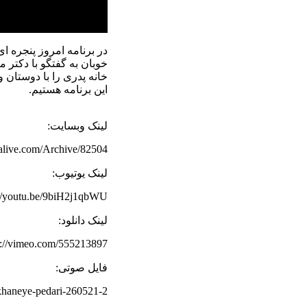
در برنامه امروز پنجره ای
خوبان به گفتگو با دکتر م
خانه پدری را با دوستان 
این برنامه هستیم.
لینک وبسایت:
rdalive.com/Archive/82504
لینک یوتیوب:
://youtu.be/9biH2j1qbWU
لینک دانلود:
s://vimeo.com/555213897
فایل صوتی:
-khaneye-pedari-260521-2