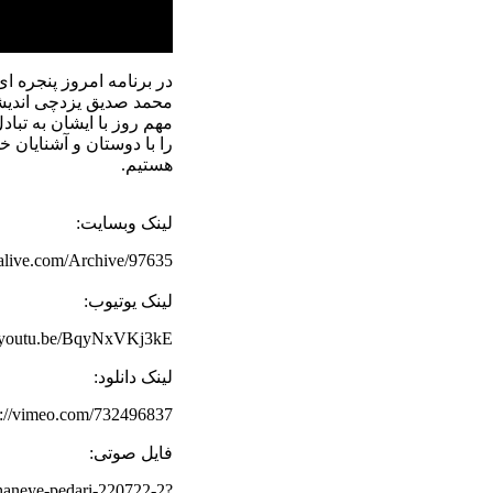
در برنامه امروز پنجره ای
محمد صدیق یزدچی اندیشه
مهم روز با ایشان به تباد
را با دوستان و آشنایان 
هستیم.
لینک وبسایت:
rdalive.com/Archive/97635
لینک یوتیوب:
//youtu.be/BqyNxVKj3kE
لینک دانلود:
s://vimeo.com/732496837
فایل صوتی:
khaneye-pedari-220722-2?