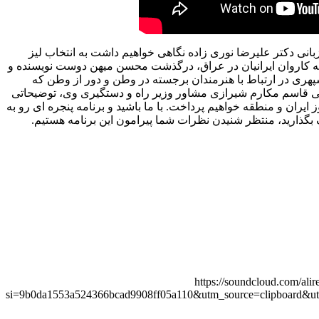
زبانی دکتر علیرضا نوری زاده نگاهی خواهیم داشت به انتخاب لیز
 به کاروان ایرانیان در عراق، درگذشت محسن میهن دوست نویسنده و
هری در ارتباط با هنرمندان برجسته در وطن و دور از وطن که
ی قاسم مکارم شیرازی مشاور وزیر راه و دستگیری وی، توضیحاتی
ایران و منطقه خواهیم پرداخت. با ما باشید و برنامه پنجره ای رو به
ک بگذارید، منتظر شنیدن نظرات شما پیرامون این برنامه هستیم.
https://soundcloud.com/ali
si=9b0da1553a524366bcad9908ff05a110&utm_source=clipboard&u