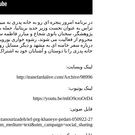
در برنامه امروز پنجره ای رو به خانه پدری به می
تراس به عنوان نخست وزیر جدید بریتانیا، حمله
پژوهشگر، سخنان بانوی شجاع و مبارز فاطمه سپ
محروم از فعالیت می شوند، رشوه خواری یوروی
درباره سفر خامنه ای به مشهد و دیگر مسایل روز 
خانه پدری را با دوستان و آشنایان خود به اشترا
لینک وبسایت:
http://iranefardalive.com/Archive/98996
لینک یوتیوب:
https://youtu.be/m6O9croOrD4
فایل صوتی:
rezanourizadeh/ief-prg-khaneye-pedari-050922-2?
tm_medium=text&utm_campaign=social_sharing