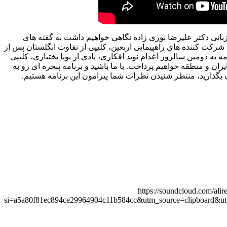
یزبانی دکتر علیرضا نوری زاده نگاهی خواهیم داشت به گفته های
ی شرکت کننده های راهپیمایی اربعین، کلیپی از تفاوت انگلستان پس از
یزابت و ایران پس از فتنه 57. در ادامه به دومین سالروز اعدام نوید افکاری، یادی از پویا بختیاری، کلیپی
ران و منطقه خواهیم پرداخت. با ما باشید و برنامه پنجره ای رو به
ک بگذارید، منتظر شنیدن نظرات شما پیرامون این برنامه هستیم.
https://soundcloud.com/ali
si=a5a80f81ec894ce29964904c11b584cc&utm_source=clipboard&u