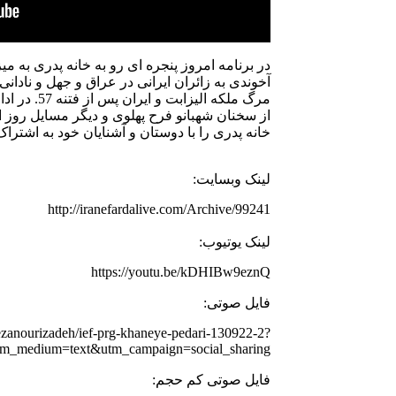
در برنامه امروز پنجره ای رو به خانه پدری به م
آخوندی به زائران ایرانی در عراق و جهل و نادان
مرگ ملکه ال
از سخنان شهبانو فرح پهلوی و دیگر مسایل روز ای
خانه پدری را با دوستان و آشنایان خود به اشترا
لینک وبسایت:
http://iranefardalive.com/Archive/99241
لینک یوتیوب:
https://youtu.be/kDHIBw9eznQ
فایل صوتی:
rezanourizadeh/ief-prg-khaneye-pedari-130922-2?
tm_medium=text&utm_campaign=social_sharing
فایل صوتی کم حجم: