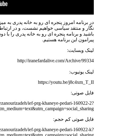
در برنامه امروز پنجره ای رو به خانه پدری به می
نگار و منتقد سیاسی خواهیم نشست، و در ارتباط با
باشید و برنامه پنجره ای رو به خانه پدری را با 
پیرامون این برنامه هستیم.
لینک وبسایت:
http://iranefardalive.com/Archive/99334
لینک یوتیوب:
https://youtu.be/j8c4xm_T_II
فایل صوتی:
rezanourizadeh/ief-prg-khaneye-pedari-160922-2?
tm_medium=text&utm_campaign=social_sharing
فایل صوتی کم حجم:
rezanourizadeh/ief-prg-khaneye-pedari-160922-k?
tm_medium=text&utm_campaign=social_sharing