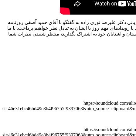
زبانی دکتر علیرضا نوری زاده به گفتگو با آقای حمید آصفی روزنامه
 رویدادهای مهم روز با ایشان به تبادل نظر خواهیم پرداخت. با ما
دوستان و آشنایان خود به اشتراک بگذارید، منتظر شنیدن نظرات شما
https://soundcloud.com/ali
si=46e31ebc46bd49e8b4f96755f9397063&utm_source=clipboard&u
https://soundcloud.com/ali
si=46e31ebc46bd49e8b4f96755f9397063&utm_source=clipboard&u