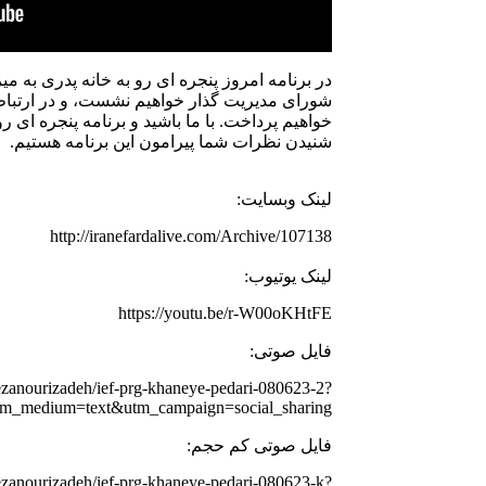
در برنامه امروز پنجره ای رو به خانه پدری به م
شورای مدیریت گذار خواهیم نشست، و در ارتباط ب
خواهیم پرداخت. با ما باشید و برنامه پنجره ای رو
شنیدن نظرات شما پیرامون این برنامه هستیم.
لینک وبسایت:
http://iranefardalive.com/Archive/107138
لینک یوتیوب:
https://youtu.be/r-W00oKHtFE
فایل صوتی:
rezanourizadeh/ief-prg-khaneye-pedari-080623-2?
tm_medium=text&utm_campaign=social_sharing
فایل صوتی کم حجم:
rezanourizadeh/ief-prg-khaneye-pedari-080623-k?