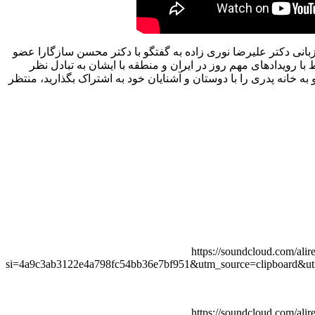
یزبانی دکتر علیرضا نوری زاده به گفتگو با دکتر محسن سازگارا عضو
ا رویدادهای مهم روز در ایران و منطقه با ایشان به تبادل نظر
 به خانه پدری را با دوستان و آشنایان خود به اشتراک بگذارید، منتظر
https://soundcloud.com/ali
si=4a9c3ab3122e4a798fc54bb36e7bf951&utm_source=clipboard&u
https://soundcloud.com/ali