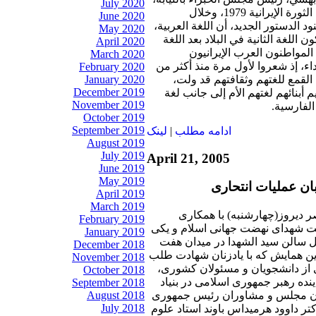
July 2020
بعد أشهر قصيرة من قيام الثورة الإيرانية 1979، وخلال
June 2020
الدستور الجديد، أن اللغة العربية،
May 2020
ن اللغة الثانية في البلاد بعد اللغة
April 2020
لمواطنون العرب الإيرانيون
March 2020
، إذ شعروا لأول مرة منذ أكثر من
February 2020
لقمع للغتهم وثقافتهم قد ولت،
January 2020
December 2019
أبنائهم لغتهم الأم إلى جانب لغة
November 2019
الفارسية.
October 2019
September 2019
ادامه مطلب
|
لينک
August 2019
July 2019
April 21, 2005
June 2019
May 2019
ان عمليات انتحاری
April 2019
March 2019
 ديروز(چهارشنبه) با همکاری
February 2019
ت شهدای نهضت جهانی اسلام و يکی
January 2019
حل سالن سيد الشهدا در ميدان هفت
December 2018
اين همايش که با يادزنان شهادت طلب
November 2018
 از دانشجويان و مسئولان کشوری،
October 2018
نده رهبر جمهوری اسلامی در بنياد
September 2018
گان مجلس و مشاوران رئيس جمهوری
August 2018
July 2018
ر داوود هرميداس باوند استاد علوم