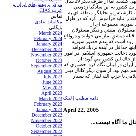
ماه به اين روز تاريخي منتهي گشت. اما از طرف ديگر 29 سال
مرکز پژوهش‌های ايران و
يك كشور به اين سادگيا زدودني
عرب CIAS
 كارشناس و تحليلگر منطقه اي به
تماس
نكته را نبايد فراموش كرد كه در طول
مکاتبات عادی
 سوريه، مجموعه اي از
بايگاني
مسئولان امنيتي و ديگر مسئولان
March 2024
ه قبله دمشق نماز مي خوانند و درواقع
February 2024
قدر زياد است كه عدم حضور سوريه
January 2024
نها حداقل در آينده نزديك نخواهد
December 2023
مورد دخالت جمهوري اسلامي در امور
November 2023
از خاك اين كشور مي گويد: از
October 2023
يران در لبنان نگاه كرد. حضوري كه
September 2023
 هم مهم بود، از سوي ديگر كانال ديني
August 2023
مي با حزب الله لبنان كه بسيار
July 2023
June 2023
May 2023
April 2023
ادامه مطلب
|
لينک
March 2023
February 2023
April 22, 2005
January 2023
December 2022
November 2022
ل ما آگاه نيست...
October 2022
September 2022