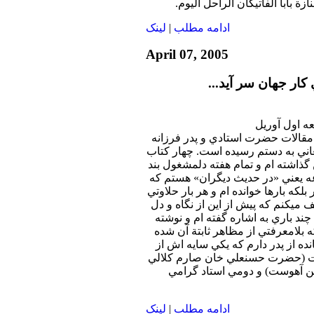
 بابا الفاتيكان الراحل اليوم.
ادامه مطلب
|
لينک
April 07, 2005
ار جهان سر آيد...
مقالات حضرت استادي و پدر فرزانه
اني به دستم رسيده است. چهار كتاب
گذاشته ام و تمام هفته دلمشغول بند
عه يعني «در حديث ديگران» هستم كه
بلكه بارها خوانده ام و هر بار حلاوتي
ف ميكنم كه پيش از اين از نگاه و دل
چند باري به اشاره گفته ام و نوشته
ه بلامعرفتي از مظاهر ثابتة آن شده
نده از پدر دارم كه يكي سايه اش از
ت (حضرت حسنعلي خان صارم كلالي
ن آهوست) و دومي استاد گرامي
ادامه مطلب
|
لينک