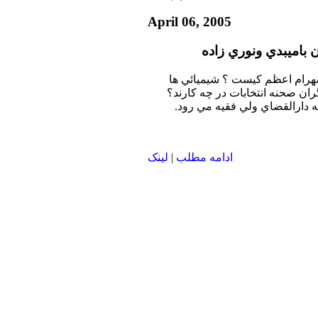
April 06, 2005
ن باميبدي ونوري زاده
شهرام اعظم كيست ؟ شيميائي ها
گران صحنه انتخابات در چه كارند؟
ه دارالقضاي ولي فقيه مي رود.
ادامه مطلب
|
لينک