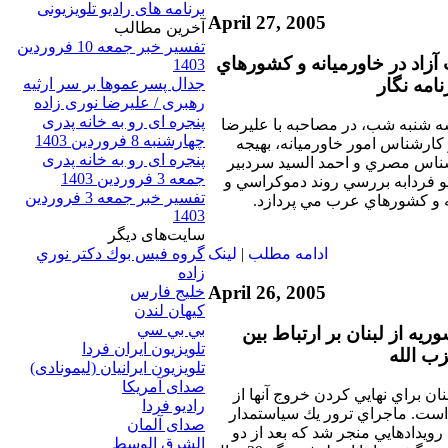
برنامه های رادیو تلویزیونی
April 27, 2005
آخرين مطالب
تفسیر خبر جمعه 10 فروردین
آزاد در خاورميانه و كشورهاي
1403
امه نگار
جدال پسرعموها بر سر ارثیه
رهبری / علیرضا نوری زاده
پنجره ای رو به خانه پدری
 سه شنبه شب، در مصاحبه با عليرضا
چهارشنبه 8 فروردین 1403
 كارشناس امور خاورميانه، بهيجه
پنجره ای رو به خانه پدری
ناس مصري و احمد السيد سردبير
جمعه 3 فروردین 1403
يو فردابه بررسي روند دموكراسي و
تفسیر خبر جمعه 3 فروردین
نه و كشورهاي عرب مي پردازد.
1403
سایت‌های ديگر
گروه فيس بوك دكتر نوري
ادامه مطلب
|
لينک
زاده
April 26, 2005
خلیج فارس
کيهان لندن
بي بي سي
ريه از لبنان بر ارتباط بين
تلویزیون ایران فردا
ب الله
تلويزيون ايرانيان (ليمونادی)
صدای آمريکا
ان براي نهايي كردن خروج آنها از
راديو فردا
است. ماجراي ترور يك سياستمدار
صدای آلمان
رويدادهايي منجر شد كه بعد از دو
الشرق الوسط