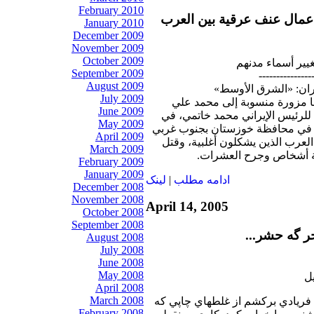
February 2010
أعمال عنف عرقية بين العرب
January 2010
December 2009
November 2009
October 2009
يير أسماء مدنهم
September 2009
---------------
August 2009
ران: «الشرق الأوسط»
July 2009
 مزورة منسوبة إلى محمد علي
June 2009
لرئيس الإيراني محمد خاتمي، في
May 2009
ة في محافظة خوزستان بجنوب غربي
April 2009
العرب الذين يشكلون أغلبية، وقتل
March 2009
ة أشخاص وجرح العشرات.
February 2009
January 2009
ادامه مطلب
|
لينک
December 2008
November 2008
April 14, 2005
October 2008
September 2008
حر گه حشر...
August 2008
July 2008
June 2008
May 2008
April 2008
March 2008
 فريادي بركشم از غلطهاي چاپي كه
February 2008