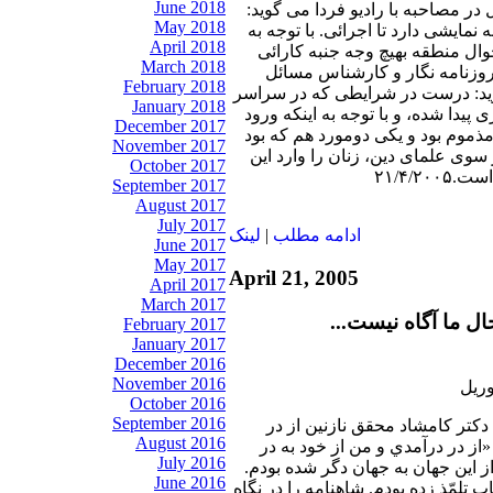
June 2018
در مصاحبه با راديو فردا می گويد:
May 2018
نمايشی دارد تا اجرائی. با توجه به
April 2018
ال منطقه بهيچ وجه جنبه کارائی
March 2018
 روزنامه نگار و کارشناس مسائل
February 2018
ويد: درست در شرايطی که در سراسر
January 2018
ی پيدا شده، و با توجه به اينکه ورود
December 2017
مذموم بود و يکی دومورد هم که بود
November 2017
سوی علمای دين، زنان را وارد اين
October 2017
۲۱/۴/۲
September 2017
August 2017
July 2017
ادامه مطلب
|
لينک
June 2017
May 2017
April 21, 2005
April 2017
March 2017
ل ما آگاه نيست...
February 2017
January 2017
December 2016
November 2016
October 2016
September 2016
 دكتر كامشاد محقق نازنين از در
August 2016
از در درآمدي و من از خود به در
July 2016
از اين جهان به جهان دگر شده بودم.
June 2016
 تلمّذ زده بودم. شاهنامه را در نگاه