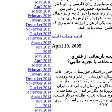
May 2016
 مينياتوري زبان فارسي را، او با نثر
April 2016
اسانده بود. حضورش در دفتر من
March 2016
 از راه آمده را خبر كردم و نيز جمال
February 2016
 سخت غرق در گزارش عربي بود و
January 2016
 يكي از هزار فرزانه خانه پدري كه
December 2015
شين است، تأمل كند.
November 2015
October 2015
ادامه مطلب
|
لينک
September 2015
August 2015
April 19, 2005
July 2015
June 2015
يجه نارضائی از فقر و
May 2015
April 2015
طقه، يا تجزيه طلبي؟
March 2015
February 2015
ير در استان خوزستان، برخي عامل
January 2015
ستان خوزستان از فقر و محروميت
December 2014
گر آن را يك حركت تجزيه طلبانه
November 2014
تقلال خوزستان از باقي خاك ايران
October 2014
زنامه نگار در لندن در مصاحبه با
September 2014
نوع مساله تجزيه طلبانه دركار نيست،
August 2014
ي برحق مردم محروم است كه روي
July 2014
June 2014
May 2014