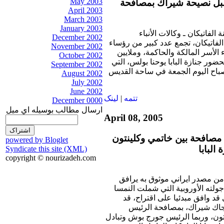
May 2003
يقبل نصيحة شيراك بمصافحة
April 2003
March 2003
January 2003
الفاتيكان ـ وكالات الأنباء
December 2002
لفاتيكان، تجمع عدد كبير من رؤساء
November 2002
لأسر المالكة والحاكمة، وملايين
October 2002
ضور جنازة البابا يوحنا بولس، التي
September 2002
باح اليوم الجمعة في ساحة القديس
August 2002
July 2002
June 2002
تتمه
|
لينک
December 0000
ارسال مطالب بوسيله اي ميل
April 08, 2005
مصافحة بين خاتمي وكلينتون
powered by Bloglet
البابا
Syndicate this site (XML)
copyright © nourizadeh.com
 مصدر ايراني موثوق به يرافق
لته الأوروبية التي شملت النمسا
قد وافق مبدئيا على اقتراح، قد
اك شيراك، بمصافحة الرئيس
تون، وربما الرئيس جورج بوش وتبادل