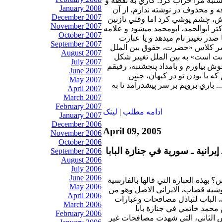
نبه مرا خراب كرد. كاري به نقطه و
January 2008
ه و محذوف در نوشته ندارم، از آن
December 2007
ش، چشم پوشي كرد اما وقتي نازنين
November 2007
كتر ابوالحمد، ابومحمد ميشود و علامه
October 2007
در تغيير نام ميدهد و يا عبارت
September 2007
سر كلاس «حضرت، حقوق بين الملل
August 2007
 است» به بين الملل تغيير شكل
July 2007
وش بياورم و بامداد پنجشنبه، رفيقم
June 2007
كه با بودن تو در كيهان، چنين
May 2007
 باري برويم بر سر پيشدرآمد تا به
April 2007
March 2007
February 2007
ادامه مطلب
|
لينک
January 2007
December 2006
April 09, 2005
November 2006
October 2006
يرانية ـ سورية في جنازة البابا
September 2006
August 2006
July 2006
June 2006
 بهذه العبارة التي قالها بالفارسية
May 2006
وشيه قصاب، الايراني الاصل وهو من
April 2006
ي، الباب لتبادل مصافحات وعبارات
March 2006
 محمد خاتمي في جنازة بابا
February 2006
بولس الثاني، التي شهدت مصافحات غير