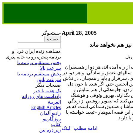
April 28, 2005
جستجوگر
نيز هم نخواهد ماند
مشاهده زنده ایران فردا و
برنامه پنجره رو به خانه پدری
پخش مستقیم برنامه‌ ​با
از راه آمده‌ اند، هر دو از همسفران
سرعت بالا
 سالهاي عشق و سادگي، و هر دو، در
پخش مستقیم برنامه‌ ​با
، سرفراز و پايدار همچنان، در تلاش
سرعت پائین​
 آنجلس حتي اگر شده با خون دل
صفحات ديگر
زدن، جلوه‌هائي از هنر نمايش و
يک هفته با خبر
 بگذارند. بهروز وثوقي و هوشنگ
يادداشت هاي روزانه
ي‌كنند كه تصوير روشني از زندگي
العربية
 تماشا و صندوق سماعي است كه هر
English Articles
ن اين قصه اندوهبار «تبعيد خواسته يا
راديو آلمان
ا دارند.
روزگار نو
کتاب
ادامه مطلب
|
لينک
زير ذره بين