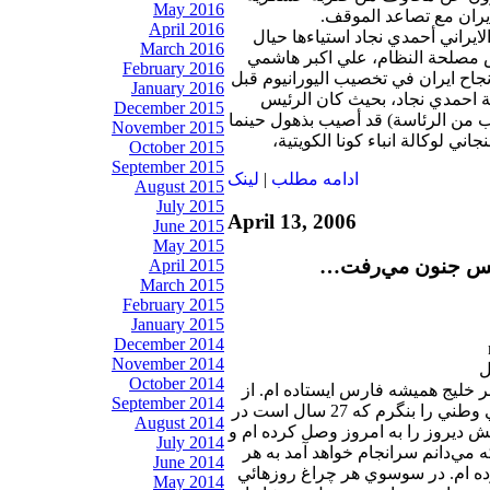
May 2016
ايران مع تصاعد الموقف.
April 2016
ايراني أحمدي نجاد استياءها حيال
March 2016
مصلحة النظام، علي اكبر هاشمي
February 2016
اح ايران في تخصيب اليورانيوم قبل
January 2016
 احمدي نجاد، بحيث كان الرئيس
December 2015
ن الرئاسة) قد أصيب بذهول حينما
November 2015
ي لوكالة انباء كونا الكويتية،
October 2015
September 2015
ادامه مطلب
|
لينک
August 2015
July 2015
April 13, 2006
June 2015
May 2015
جلس جنون مي‌رفت…
April 2015
March 2015
February 2015
January 2015
December 2014
November 2014
October 2014
بر خليج هميشه فارس ايستاده‌ ام. از
September 2014
اين سو مي ‌توانم چراغهاي وطني را بنگرم كه 27 سال است در
August 2014
ديروز را به امروز وصل كرده‌ ام و
July 2014
ه مي‌دانم سرانجام خواهد آمد به هر
June 2014
ه ‌ام. در سوسوي هر چراغ روزهائي
May 2014