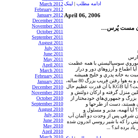
ادامه مطلب
|
لينک
March 2012
February 2012
April 06, 2006
January 2012
December 2011
November 2011
دان مست پُرس…
October 2011
September 2011
August 2011
July 2011
June 2011
May 2011
 شوروي سوسياليستي با همه عظمت
April 2011
يا اطماع و آرزوهاي دور و دراز
March 2011
سبت به خانه پدري و خليج هميشه
February 2011
فارس، همراه با دود شدن و به هوا رفتن فريب بزرگ 80 ساله،
January 2011
دود شده و به هوا رفته است؟ آيا KGB با آن قدرت عظيم حال
December 2010
ن منزل گرفته و اركان دولتش و
November 2010
 ولايات بزرگ و جمهوري‌هاي خودمختار از
October 2010
September 2010
 هستند، دست از طرحها و
August 2010
آيا آنهمه، مدير و مسئول و
July 2010
ن شرقي پس از وحدت دو آلمان آب
June 2010
ربيتي را كه با شير روسي اندرون شده
May 2010
اد برده ‌اند؟ ...
April 2010
March 2010