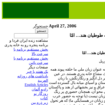
April 27, 2006
جستجوگر
وطيان هند… امّا
مشاهده زنده ایران فردا و
برنامه پنجره رو به خانه پدری
پخش مستقیم برنامه‌ ​با
ان هند… امّا
سرعت بالا
پخش مستقیم برنامه‌ ​با
سرعت پائین​
صفحات ديگر
 عنوان زبان ملي ما حلقه پيوند همه
يک هفته با خبر
ك مشاع خانه پدري هستند. در عين
يادداشت هاي روزانه
 دل انگيز و رنگارنگش، با زبان
العربية
ستان و آسياي ميانه بال گسترده است
English Articles
راق و نيز بخشهائي از هند و پاكستان
راديو آلمان
ي محو آن، همچنان حضوري پر رنگ
روزگار نو
 زبان نيست (با توجه به حضور عرب
کتاب
و زبانان در همسايگي ما) كه هر تحول
زير ذره بين
رهنگي را (در هر دو عرصه دين و