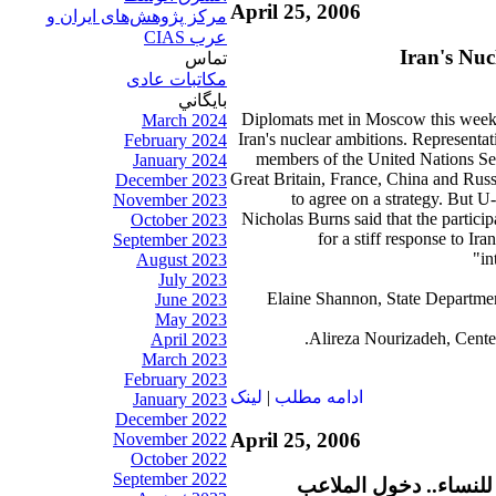
April 25, 2006
مرکز پژوهش‌های ايران و
عرب CIAS
Iran's Nu
تماس
مکاتبات عادی
بايگاني
Diplomats met in Moscow this week 
March 2024
Iran's nuclear ambitions. Representat
February 2024
members of the United Nations Sec
January 2024
Great Britain, France, China and Russ
December 2023
to agree on a strategy. But U
November 2023
Nicholas Burns said that the partici
October 2023
for a stiff response to Iran
September 2023
in
August 2023
July 2023
Elaine Shannon, State Departme
June 2023
May 2023
Alireza Nourizadeh, Center
April 2023
March 2023
February 2023
ادامه مطلب
|
لينک
January 2023
December 2022
April 25, 2006
November 2022
October 2022
September 2022
لنساء.. دخول الملاعب