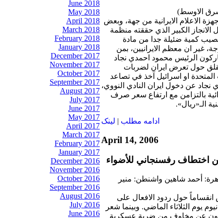
June 2018
شرق الاوسط)
May 2018
April 2018
جهزة الاعلام الايرانية من جهة، وبعض
March 2018
ل الانجاز الكبير الذي حققته منظمة
February 2018
بتخصيب كمية ضئيلة جدا من مادة
January 2018
انيوم بمستوى 3.5 درجة، غير ان معظم الايرانيين، بمن
December 2017
شاركون الرئيس محمود احمدي نجاد
November 2017
لقلق حول تعرض ايران لضربات
October 2017
المتحدة او اسرائيل آخذ في تصاعد
September 2017
 نجاد عن دخول ايران النادي النووي،
August 2017
ائية بالتزامن مع ارتفاع سعر صرف
July 2017
ية الـ«ريال».
June 2017
May 2017
ادامه مطلب
|
لينک
April 2017
March 2017
April 14, 2006
February 2017
January 2017
 اختطاف رفسنجاني للأضواء
December 2016
November 2016
October 2016
اهرة: أحمد شاهين واشنطن: منير
September 2016
August 2016
انقساماً حول ردود الافعال على
July 2016
وم يوم الثلاثاء الماضي. وبينما شعر
June 2016
رون عن مخاوف من ضربة عسكرية