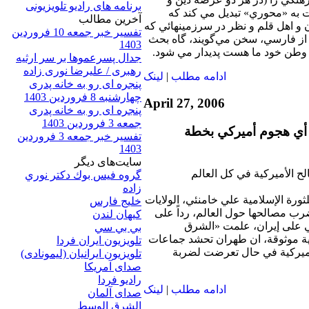
برنامه های رادیو تلویزیونی
به «محوري» تبديل مي ‌كند كه
آخرين مطالب
و اهل قلم و نظر در سرزمينهائي كه
تفسیر خبر جمعه 10 فروردین
 از فارسي، سخن مي‌گويند، گاه بحث
1403
در وطن خود ما هست پديدار مي ‌شود.
جدال پسرعموها بر سر ارثیه
رهبری / علیرضا نوری زاده
ادامه مطلب
|
لينک
پنجره ای رو به خانه پدری
چهارشنبه 8 فروردین 1403
April 27, 2006
پنجره ای رو به خانه پدری
جمعه 3 فروردین 1403
 أي هجوم أميركي بخطة
تفسیر خبر جمعه 3 فروردین
1403
سایت‌های ديگر
ح الأميركية في كل العالم
گروه فيس بوك دكتر نوري
زاده
ثورة الإسلامية علي خامنئي، الولايات
خلیج فارس
ب مصالحها حول العالم، رداً على
کيهان لندن
على إيران، علمت «الشرق
بي بي سي
ية موثوقة، ان طهران تحشد جماعات
تلویزیون ایران فردا
ميركية في حال تعرضت لضربة
تلويزيون ايرانيان (ليمونادی)
صدای آمريکا
راديو فردا
ادامه مطلب
|
لينک
صدای آلمان
الشرق الوسط