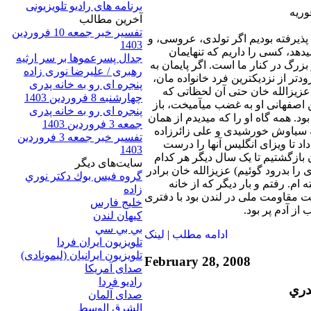
برنامه های رادیو تلویزیونی
آخرين مطالب
تفسیر خبر جمعه 10 فروردین
پذیرفته بودیم اگر تولدی، عروسی، و
1403
دهد، کسی را داریم که تنهایمان
جدال پسرعموها بر سر ارثیه
 بزرگ در کنار ما است. اگر پایمان به
رهبری / علیرضا نوری زاده
دتر از نزدیکترین فرد خانواده مان،
پنجره ای رو به خانه پدری
عزیزالله خان حتی آن لحظاتی که
چهارشنبه 8 فروردین 1403
ن اصفهانی او به غضب میآمیخت، باز
پنجره ای رو به خانه پدری
د. همه گاه او را که میدیدم از همان
جمعه 3 فروردین 1403
که گذرنامه سیاوش خورشیدی و علی زائرزاده
تفسیر خبر جمعه 3 فروردین
داد تا ویزای انگلیس آنها را درست
1403
ن بازگشتیم تا یک سال دیگر هر کدام
سایت‌های ديگر
 را بدرود گوئیم) عزیزالله خان برادر
گروه فيس بوك دكتر نوري
ام. رفتم و بار دیگر که از خانه
زاده
ضت مقاومت ملی در لندن بود با دفتری
خلیج فارس
از آدم پر بود.
کيهان لندن
بي بي سي
ادامه مطلب
|
لينک
تلویزیون ایران فردا
تلويزيون ايرانيان (ليمونادی)
February 28, 2008
صدای آمريکا
راديو فردا
دري
صدای آلمان
الشرق الوسط