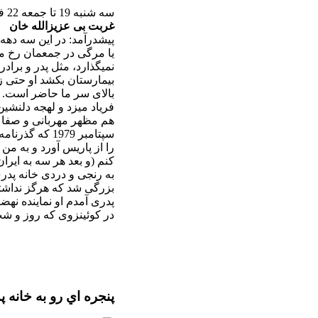
سه شنبه 19 تا جمعه 22 فوریه
غربت بی عزیزالله خان
پیشدرآمد: در این سه دهه 
یا مرگی در جمعمان رخ می
نمیگذارد، مثل پدر و برادر
بیمارستان بکشد او حتی زو
بالای سر ما حاضر است. 
فریاد میزد و لهجه دلنشی
هم مظهر مهربانی و صفا بو
سپتامبر 1979 
را از پاریس آورد و به من 
کنم (و بعد هر سه به ایرا
به رنجی و دردی خانه پدری
بزرگی شد که هرگز نداشته 
پدری آمدم او نماینده نه
در کوئینزوی که روز و شب 
پنجره اي رو به خانه پ