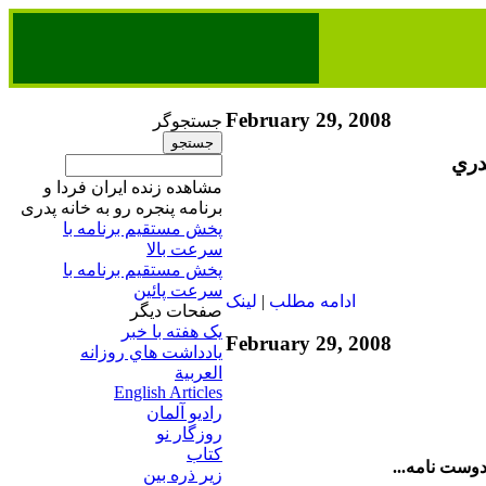
February 29, 2008
جستجوگر
دري
مشاهده زنده ایران فردا و
برنامه پنجره رو به خانه پدری
پخش مستقیم برنامه‌ ​با
سرعت بالا
پخش مستقیم برنامه‌ ​با
سرعت پائین​
ادامه مطلب
|
لينک
صفحات ديگر
يک هفته با خبر
February 29, 2008
يادداشت هاي روزانه
العربية
English Articles
راديو آلمان
روزگار نو
کتاب
وست نامه...
زير ذره بين