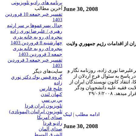
برنامه های رادیو تلویزیونی
June 30, 2008
آخرين مطالب
تفسیر خبر جمعه 10 فروردین
1403
جدال پسرعموها بر سر ارثیه
رهبری / علیرضا نوری زاده
پنجره ای رو به خانه پدری
چهارشنبه 8 فروردین 1403
يران از اقدامات رژيم جمهوري ولايت
پنجره ای رو به خانه پدری
جمعه 3 فروردین 1403
تفسیر خبر جمعه 3 فروردین
1403
رعليرضا نوری زاده، روزنامه نگار و
سایت‌های ديگر
 پاسخ به سئوال فرج اردلان از
گروه فيس بوك دكتر نوري
انتقاد كانون نويسندگان ايران از
زاده
يت فقيه عليه دانشجويان ودگر
خلیج فارس
هد. ۲۹/۰۶/۲۰۰۸
کيهان لندن
بي بي سي
تلویزیون ایران فردا
تلويزيون ايرانيان (ليمونادی)
ادامه مطلب
|
لينک
صدای آمريکا
راديو فردا
June 30, 2008
صدای آلمان
الشرق الوسط