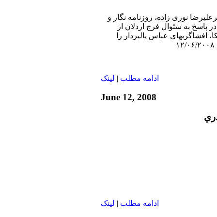
رعليرضا نوری زاده، روزنامه نگار و
 پاسخ به سئوال فرج اردلان از
 افشاگريهاي عباس پاليزدار را
ادامه مطلب
|
لينک
June 12, 2008
دري
ادامه مطلب
|
لينک