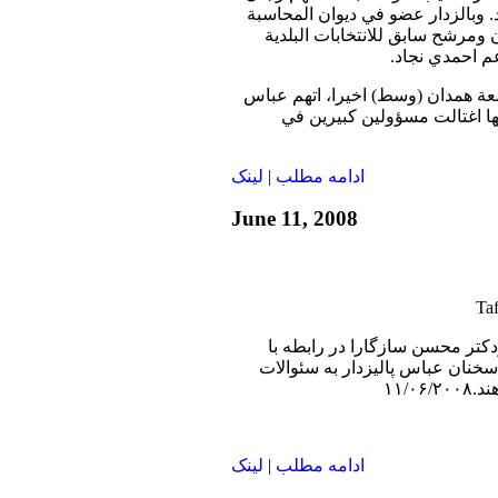
. وبالزدار عضو في ديوان المحاسبة
 ومرشح سابق للانتخابات البلدية
ة همدان (وسط) اخيرا، اتهم عباس
نها اغتالت مسؤولين كبيرين في
ادامه مطلب
|
لينک
June 11, 2008
دكتر محسن سازگارا در رابطه با
سخنان عباس پاليزدار به سئوالات
۱۱/۰
ادامه مطلب
|
لينک