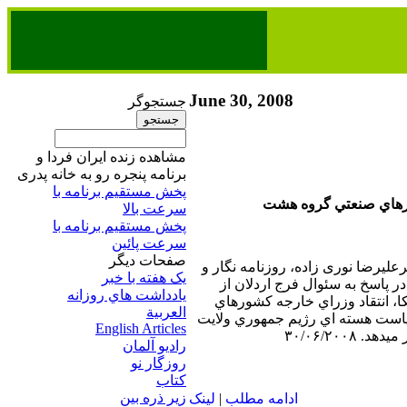
June 30, 2008
جستجوگر
مشاهده زنده ایران فردا و
برنامه پنجره رو به خانه پدری
پخش مستقیم برنامه‌ ​با
ورهاي صنعتي گروه هشت
سرعت بالا
پخش مستقیم برنامه‌ ​با
سرعت پائین​
صفحات ديگر
رعليرضا نوری زاده، روزنامه نگار و
يک هفته با خبر
 پاسخ به سئوال فرج اردلان از
يادداشت هاي روزانه
 انتقاد وزراي خارجه كشورهاي
العربية
ست هسته اي رژيم جمهوري ولايت
English Articles
۳۰/۰۶/۲۰۰۸
راديو آلمان
روزگار نو
کتاب
زير ذره بين
ادامه مطلب
|
لينک