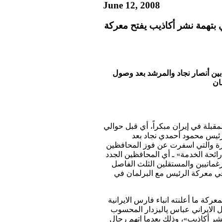
June 12, 2008
 بتهمة نشر أكاذيب يفتح معركة
ن أنصار نجاد والمرشد بعد وصول
ان
قبلة في إيران مبكراً، أي قبل حوالي
رئيس محمود أحمدي نجاد بعد
أخيرة والتي اسفرت عن فوز المحافظين
«رائحة الخدمة» ـ أي المحافظين الجدد
برغماتيين والمستقلين الثلث الفاصل
ي معركة الرئيس مع البرلمان في
ركة ما أعلنته انباء فارس الايرانية
الايراني عباس پاليزدار المحسوب
شر أكاذيب»، وذلك بعدما اتهم رجال