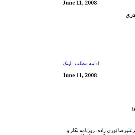
June 11, 2008
دري
ادامه مطلب
|
لينک
June 11, 2008
ا
رعليرضا نوری زاده، روزنامه نگار و