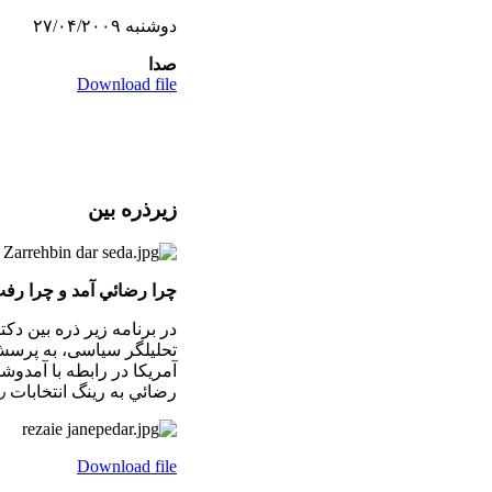
دوشنبه ۲۷/۰۴/۲۰۰۹
صدا
Download file
زيرذره بين
چرا رضائي آمد و چرا رف
در برنامه زير ذره بين دکت
تحليلگر سياسی، به پرسش
آمريكا در رابطه با آمد
رضائي به رينگ انتخابات ٫پاسخ ميدهد. ۲۵/۰۴/۲۰۰۹
Download file