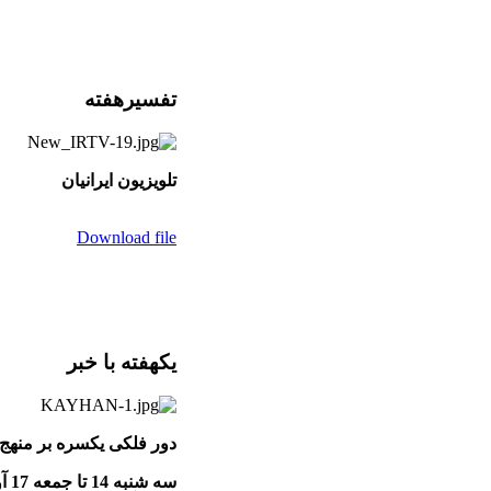
تفسيرهفته
تلويزيون ايرانيان
Download file
یکهفته با خبر
دور فلکی یکسره بر منهج
سه ‌شنبه 14 تا جمعه 17 آوریل