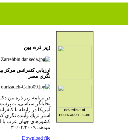
زير ذره بين
ارزيابي كنفرانس مركز بين
نگري مصر
در برنامه زير ذره بين دکت
تحليلگر سياسی، به پر
آمريكا در رابطه با كنفرا
advertise at
nourizadeh . com
استراتژيك وآينده نگري ك
ميدهد. ۳۰/۰۴/۲۰۰۹
Download file