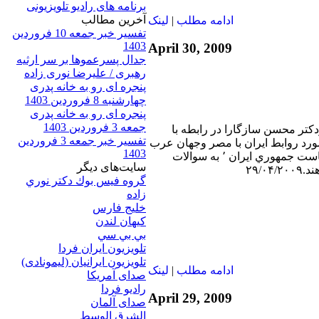
برنامه های رادیو تلویزیونی
آخرين مطالب
ادامه مطلب
|
لينک
تفسیر خبر جمعه 10 فروردین
1403
April 30, 2009
جدال پسرعموها بر سر ارثیه
رهبری / علیرضا نوری زاده
پنجره ای رو به خانه پدری
چهارشنبه 8 فروردین 1403
پنجره ای رو به خانه پدری
جمعه 3 فروردین 1403
دكتر محسن سازگارا در رابطه با
تفسیر خبر جمعه 3 فروردین
 اخير مصر٬ در مورد روابط ايران با مصر وجهان عرب
1403
بطور عموم و انتخابات رياست جمهوري ايران ٬ به سوالات
سایت‌های ديگر
۲۹/۰
گروه فيس بوك دكتر نوري
زاده
خلیج فارس
کيهان لندن
بي بي سي
تلویزیون ایران فردا
تلويزيون ايرانيان (ليمونادی)
ادامه مطلب
|
لينک
صدای آمريکا
راديو فردا
April 29, 2009
صدای آلمان
الشرق الوسط