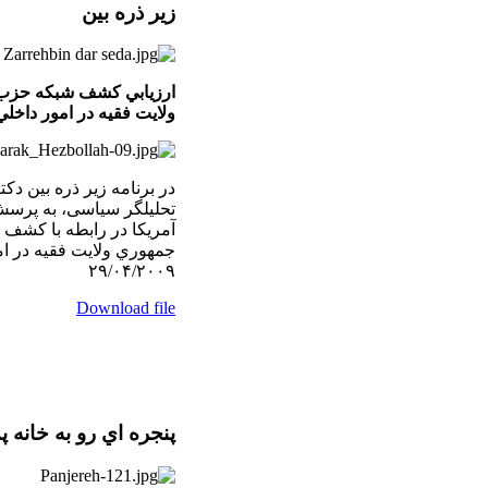
زير ذره بين
ارزيابي كشف شبكه حزب 
ولايت فقيه در امور داخل
در برنامه زير ذره بين دکت
تحليلگر سياسی، به پر
آمريكا در رابطه با كشف
۲۹/۰۴/۲۰۰۹
Download file
پنجره اي رو به خانه پ