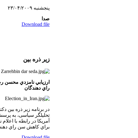
پنجشنبه ۲۳/۰۴/۲۰۰۹
صدا
Download file
زير ذره بين
ارزيابي نامزدي محسن ر
راي دهندگان
در برنامه زير ذره بين دکت
تحليلگر سياسی، به پر
آمريكا در رابطه با اعل
براي كاهش سن راي دهندگان٬ پاسخ ميدهد. ۰۰۹
Download file