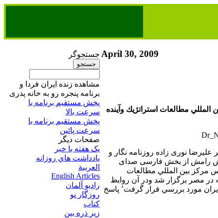
April 30, 2009
جستجوگر
مشاهده زنده ایران فردا و
برنامه پنجره رو به خانه پدری
پخش مستقیم برنامه‌ ​با
 المللي مطالعات استراتژيك وآينده
سرعت بالا
پخش مستقیم برنامه‌ ​با
سرعت پائین​
صفحات ديگر
يک هفته با خبر
ر عليرضا نوری زاده روزنامه نگار و
يادداشت هاي روزانه
سش رامش از بخش فارسی صدای
العربية
نس مركز بين المللي مطالعات
English Articles
ه در مصر برگزار شد ودر آن روابط
راديو آلمان
كشورهاي جهان عرب با ايران مورد بررسي قرار گرفت٬ پاسخ
روزگار نو
کتاب
زير ذره بين