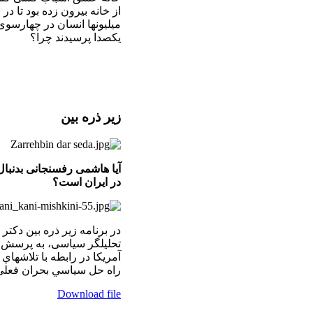
از خانه بیرون زده بود تا د
میلیونها انسان در چهارسوی 
یکصدا پرسیدند چرا؟
زير ذره بين
آیا هاشمی رفسنجانی بدنبا
در ایران است؟
در برنامه زير ذره بين دکتر
تحليلگر سياسی، به پرسش 
آمريكا در رابطه با تلاشها
راه حل سياسي بحران فعلي در ايران٬ پاسخ ميد
Download file