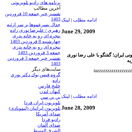
برنامه های رادیو تلویزیونی
آخرين مطالب
تفسیر خبر جمعه 10 فروردین
1403
ادامه مطلب
|
لينک
جدال پسرعموها بر سر ارثیه
رهبری / علیرضا نوری زاده
June 29, 2009
پنجره ای رو به خانه پدری
چهارشنبه 8 فروردین 1403
پنجره ای رو به خانه پدری
جمعه 3 فروردین 1403
 ایران؛ گفتگو با علی رضا نوری
تفسیر خبر جمعه 3 فروردین
به
1403
سایت‌های ديگر
گروه فيس بوك دكتر نوري
زاده
خلیج فارس
کيهان لندن
ادامه مطلب
|
لينک
بي بي سي
تلویزیون ایران فردا
June 28, 2009
تلويزيون ايرانيان (ليمونادی)
صدای آمريکا
راديو فردا
صدای آلمان
الشرق الوسط