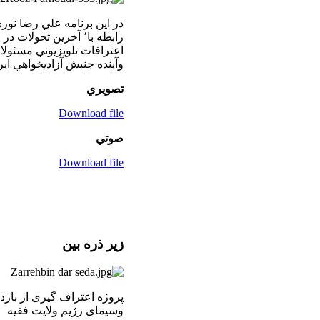
در اين برنامه علي رضا نور
رابطه با٬ آخرين تحولا
اعترافات تلويزيوني مسئول
وآينده جنبش آزاديخواهي ايران پاس
تصويري
Download file
صوتي
Download file
زير ذره بين
پروژه اعتراف گیری از با
وسیمای رژیم ولایت فقیه