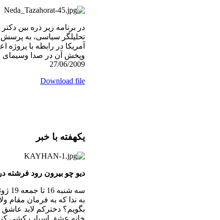
در برنامه زير ذره بين دکتر
تحليلگر سياسی، به پرسش 
آمريكا در رابطه با پروژه 
27/06/2009
Download file
یکهفته با خبر
دیو چو بیرون رود فرشته درآی
سه ‌شنبه 16 تا جمعه 19 ژوئن
به ندا که به فرمان مقام و
بگویم؟ دخترکم لابد عاشق بو
خانه عشق اسباب‌ کشی کند. 