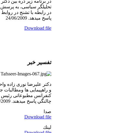
در برنامه زير ذره بين دکتر
تحليلگر سياسی، به پرسش
در رابطه با تشنج در روابط 
پاسخ ميدهد. 24/06/2009
Download file
تفسیر خبر
دکتر عليرضا نوری زاده واحم
و راهپیمایی ها ومطالبات ج
کنفرانس مطبوعاتی رئیس جم
چالنگي پاسخ ميدهند. 24/06/2009
صدا
Download file
لينك
Download file