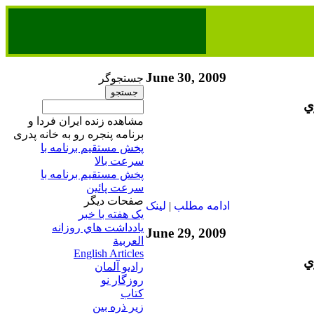
June 30, 2009
جستجوگر
ي
مشاهده زنده ایران فردا و
برنامه پنجره رو به خانه پدری
پخش مستقیم برنامه‌ ​با
سرعت بالا
پخش مستقیم برنامه‌ ​با
سرعت پائین​
صفحات ديگر
ادامه مطلب
|
لينک
يک هفته با خبر
يادداشت هاي روزانه
June 29, 2009
العربية
English Articles
ي
راديو آلمان
روزگار نو
کتاب
زير ذره بين