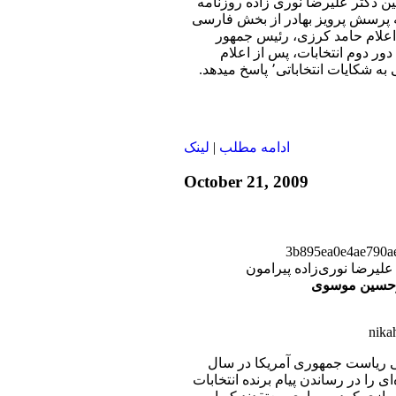
بين دکتر عليرضا نوری زاده روزنامه
ه پرسش پرويز بهادر از بخش فارسی
 اعلام حامد کرزی، رئیس جمهور
دور دوم انتخابات، پس از اعلام
تصميم کمیسیون رسیدگی به شکایات انتخاباتی٬ پاسخ ميدهد.
ادامه مطلب
|
لينک
October 21, 2009
علیرضا نوری‌زاده پیرامون
یرحسین موسوی
nika
تی ریاست جمهوری آمریکا در سال
‌ای را در رساندن پیام برنده انتخابات