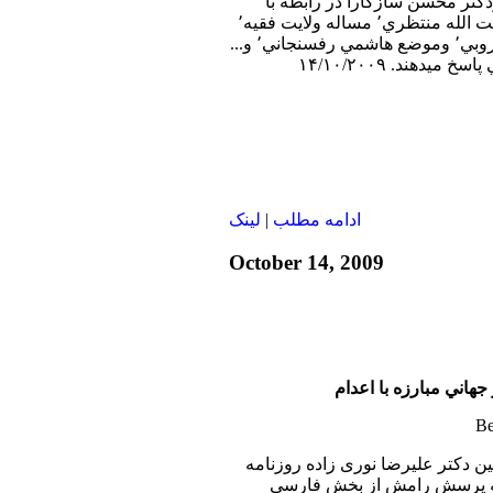
دكتر محسن سازگارا در رابطه با
جنبش دانشجوئي٬‌ بيانيه آيت الله منتظري٬ مساله ولايت فقيه٬
جنبش سبز٬ فشارها بر كروبي٬‌ وموضع هاشمي رفسنجاني٬ و...
يدهند. ۱۴/۱۰/۲۰۰۹
ادامه مطلب
|
لينک
October 14, 2009
هاني مبارزه با اعدام
بين دکتر عليرضا نوری زاده روزنامه
 به پرسش رامش از بخش فارسی