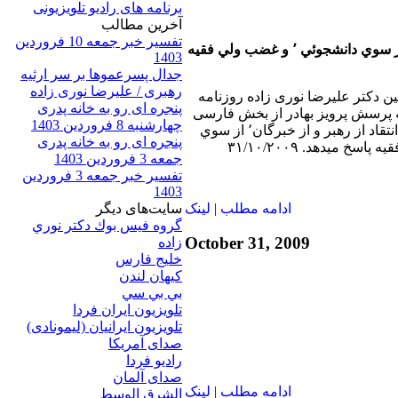
برنامه های رادیو تلویزیونی
آخرين مطالب
تفسیر خبر جمعه 10 فروردین
1403
جدال پسرعموها بر سر ارثیه
رهبری / علیرضا نوری زاده
بين دکتر عليرضا نوری زاده روزنامه
پنجره ای رو به خانه پدری
ه پرسش پرويز بهادر از بخش فارسی
چهارشنبه 8 فروردین 1403
صدای آمريكا در رابطه با انتقاد از رهبر و از خبرگان٬ از سوي
پنجره ای رو به خانه پدری
جمعه 3 فروردین 1403
تفسیر خبر جمعه 3 فروردین
1403
سایت‌های ديگر
ادامه مطلب
|
لينک
گروه فيس بوك دكتر نوري
October 31, 2009
زاده
خلیج فارس
کيهان لندن
بي بي سي
تلویزیون ایران فردا
تلويزيون ايرانيان (ليمونادی)
صدای آمريکا
راديو فردا
صدای آلمان
ادامه مطلب
|
لينک
الشرق الوسط