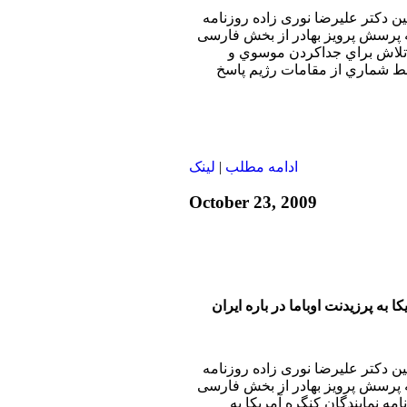
بين دکتر عليرضا نوری زاده روزنامه
ه پرسش پرويز بهادر از بخش فارسی
 تلاش براي جداكردن موسوي و
ط شماري از مقامات رژيم پاسخ
ادامه مطلب
|
لينک
October 23, 2009
ا به پرزيدنت اوباما در باره ايران
بين دکتر عليرضا نوری زاده روزنامه
ه پرسش پرويز بهادر از بخش فارسی
امه نمايندگان كنگره آمريكا به