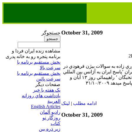
October 31, 2009
جستجوگر
مشاهده زنده ایران فردا و
برنامه پنجره رو به خانه پدری
پخش مستقیم برنامه‌ ​با
وري زاده به سوالات بيژن فرهودي در
سرعت بالا
رابطه با٬ آخرين تحولات ايران ٬پاسخ ايران به آژانس بين المللي
پخش مستقیم برنامه‌ ​با
انرژي اتمي ٬ديدار رهبر و نخبگان ٬ راهپيمائي روز ۱۳ آبان و
سرعت پائین​
يدهد ۳۱/۱۰/۲۰۰۹
صفحات ديگر
يک هفته با خبر
يادداشت هاي روزانه
العربية
ادامه مطلب
|
لينک
English Articles
راديو آلمان
October 31, 2009
روزگار نو
کتاب
زير ذره بين