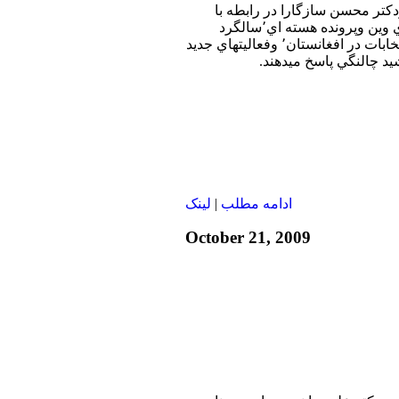
دكتر محسن سازگارا در رابطه با
جنبش دانشجوئي٬‌ گفتگوي وين وپرونده هسته اي٬‌سالگرد
اشغال سفارت آمريكا٬ انتخابات در افغانستان٬ وفعاليتهاي جديد
جمشيد چالنگي پاسخ ميدهند.
ادامه مطلب
|
لينک
October 21, 2009