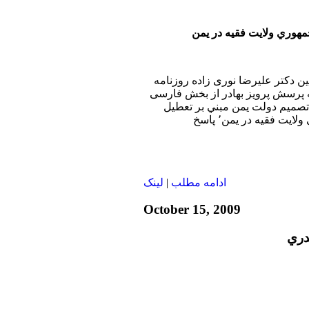
هوري ولايت فقيه در يمن
بين دکتر عليرضا نوری زاده روزنامه
ه پرسش پرويز بهادر از بخش فارسی
 تصميم دولت يمن مبني بر تعطيل
كردن بيمارستان جمهوري ولايت فقيه در يمن٬ پاسخ
ادامه مطلب
|
لينک
October 15, 2009
دري