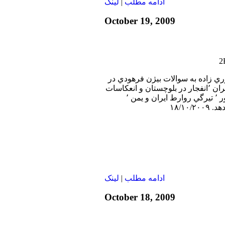
ادامه مطلب
|
لينک
October 19, 2009
وري زاده به سوالات بيژن فرهودي در
رابطه با٬ آخرين تحولات ايران ٬انفجار در بلوچستان و انعكاسات
آن در صحنه سياسي كشور ٬ تيرگي روارط ايران و يمن ٬
۱۸/۱۰/
ادامه مطلب
|
لينک
October 18, 2009