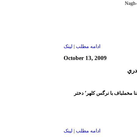
ادامه مطلب
|
لينک
October 13, 2009
دري
در پايان برنامه گفتگوي حنا مخملباف با نرگس كلهر٬ دختر
ادامه مطلب
|
لينک