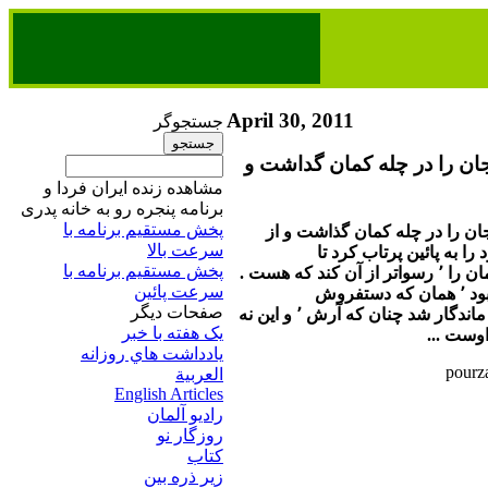
April 30, 2011
جستجوگر
جان را در چله كمان گداشت و
مشاهده زنده ایران فردا و
برنامه پنجره رو به خانه پدری
پخش مستقیم برنامه‌ ​با
ان را در چله كمان گذاشت و از
سرعت بالا
 به پائين پرتاب كرد تا
پخش مستقیم برنامه‌ ​با
سيد علي آقا نايب امام زمان را ٬ رسواتر از آن كند كه هست .
سرعت پائین​
فروش
صفحات ديگر
تونسي كرده بود . سيامك ماندگار شد چنان كه آرش ٬ و اين نه
يک هفته با خبر
وست ...
يادداشت هاي روزانه
العربية
English Articles
راديو آلمان
روزگار نو
کتاب
زير ذره بين