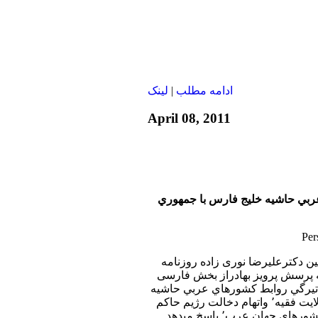
ادامه مطلب
|
لينک
April 08, 2011
ربي حاشيه خليج فارس با جمهوري
بين دکترعليرضا نوری زاده روزنامه
به پرسش پرويز بهادراز بخش فارسی
ا تيرگي روابط كشورهاي عربي حاشيه
خليج فارس با جمهوري ولايت فقيه٬ واتهام دخالت رژيم حاكم
بر تهران در امور داخلي كشورهاي جهان عرب٬ پاسخ ميدهد.