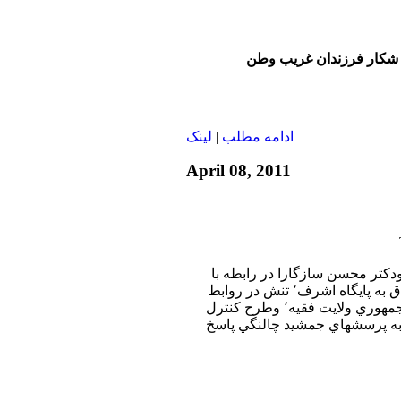
 شكار فرزندان غريب وطن
ادامه مطلب
|
لينک
April 08, 2011
تر عليرضا نوری زاده٬ ودكتر محسن سازگارا در رابطه با
ورود نيروهاي نظامي عراق به پايگاه اشرف٬ تنش در روابط
كشورهاي جهان عرب با جمهوري ولايت فقيه٬ وطرح كنترل
ادهاي مدني٬ و... به پرسشهاي جمشيد چالنگي پاسخ