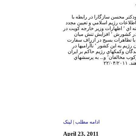
تر عليرضا نوری زاده٬ ودكتر محسن سازگارا در رابطه با
طلاعات رژيم اسلامي و تعيين مجدد
او به وسيله سيدعلي خامنه اي ٬ اظهارات وزير خارجه كويت در
باره شبكه تجسس ايران در كشورش ٬ افزايش تنش ميان
 با تظاهرات بسيج در ازراف سفارت
سعودي و حملات مسئولان رژيم به اين كشور ٬ ناآراميها در
دگان وكمكهاي رژيم حاكم بر ايران
به دولت سوريه جهت سركوب مخالفان٬ و... به پرسشهاي
۲۲/۰۴
ادامه مطلب
|
لينک
April 23, 2011