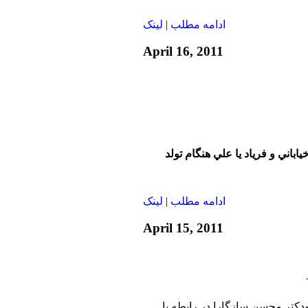
ادامه مطلب
|
لينک
April 16, 2011
اباني و فرياد يا علي هنگام تولد
ادامه مطلب
|
لينک
April 15, 2011
تر عليرضا نوری زاده٬ ودكتر محسن سازگارا در رابطه با