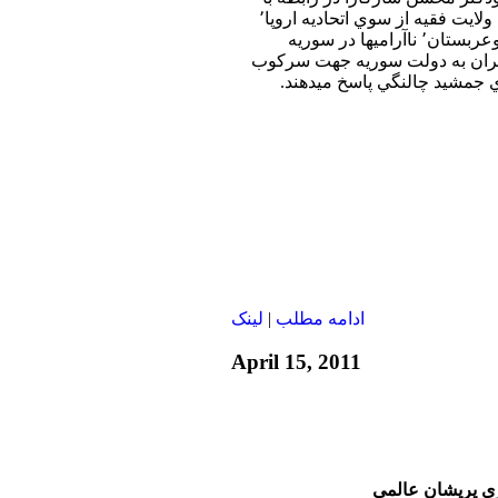
تحريم بلندپايگان جمهوري ولايت فقيه از سوي اتحاديه اروپا٬
افزايش تنش ميان ايران وعربستان٬ ناآراميها در سوريه
يران به دولت سوريه جهت سركوب
رسشهاي جمشيد چالنگي پاسخ ميدهند.
ادامه مطلب
|
لينک
April 15, 2011
ی پریشان عالمی