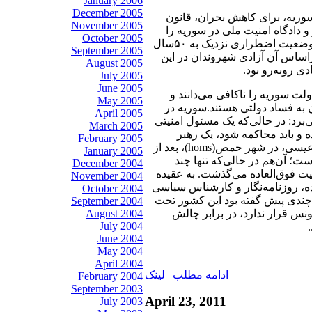
January 2006
December 2005
وریه، برای کاهش بحران، قانون
November 2005
دادگاه امنیت ملی در سوریه را
October 2005
منحل کرده است. قانون وضعیت اضطراری نزدیک به ۵۰سال
September 2005
اساس آن آزادی شهروندان در این
August 2005
ی روبه‌رو بود.
July 2005
June 2005
لت سوریه را ناکافی می‌دانند و
May 2005
ن به فساد دولتی هستند.سوریه در
April 2005
‌برد: در حالی‌که یک مسئول امنیتی
March 2005
 و باید محاکمه شود، یک رهبر
February 2005
اپوزیسیون به نام محمود عیسی، در شهر حمص(homs)، بعد از
January 2005
؛ آن‌هم در حالی‌که تنها چند
December 2004
ت فوق‌العاده می‌گذشت. به عقیده
November 2004
ه، روزنامه‌نگار و کارشناس سیاسی
October 2004
چندی پیش گفته بود این کشور تحت
September 2004
ونس قرار ندارد، در برابر چالش
August 2004
July 2004
June 2004
May 2004
April 2004
ادامه مطلب
|
لينک
February 2004
September 2003
April 23, 2011
July 2003