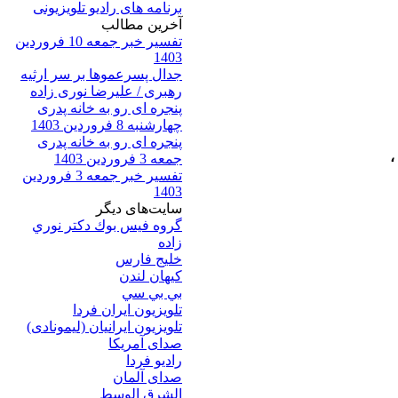
برنامه های رادیو تلویزیونی
آخرين مطالب
تفسیر خبر جمعه 10 فروردین
1403
جدال پسرعموها بر سر ارثیه
رهبری / علیرضا نوری زاده
پنجره ای رو به خانه پدری
چهارشنبه 8 فروردین 1403
پنجره ای رو به خانه پدری
،
جمعه 3 فروردین 1403
تفسیر خبر جمعه 3 فروردین
1403
سایت‌های ديگر
گروه فيس بوك دكتر نوري
زاده
خلیج فارس
کيهان لندن
بي بي سي
تلویزیون ایران فردا
تلويزيون ايرانيان (ليمونادی)
صدای آمريکا
راديو فردا
صدای آلمان
الشرق الوسط