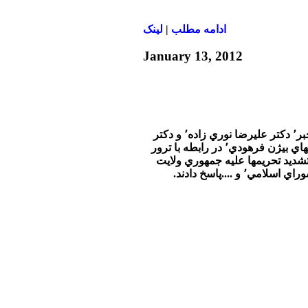
ادامه مطلب
|
لينک
January 13, 2012
در برنامه امشب تفسير خبر٬ دكتر عليرضا نوري زاده٬ و دكتر
محسن سازگارا به پرسشهاي بيژن فرهودي٬ در رابطه با ترور
طفي احمدي روشن٬‌ تشديد تحريمها عليه جمهوري ولايت
فقيه٬ وانتخابات مجلس شوراي اسلامي٬ و ....پاسخ دادند.