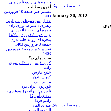
برنامه های رادیو تلویزیونی
ادامه مطلب
|
لينک
آخرين مطالب
تفسیر خبر جمعه 10 فروردین
January 30, 2012
1403
جدال پسرعموها بر سر ارثیه
دري
رهبری / علیرضا نوری زاده
پنجره ای رو به خانه پدری
چهارشنبه 8 فروردین 1403
پنجره ای رو به خانه پدری
جمعه 3 فروردین 1403
تفسیر خبر جمعه 3 فروردین
1403
سایت‌های ديگر
گروه فيس بوك دكتر نوري
زاده
خلیج فارس
کيهان لندن
بي بي سي
تلویزیون ایران فردا
تلويزيون ايرانيان (ليمونادی)
صدای آمريکا
راديو فردا
ادامه مطلب
|
لينک
صدای آلمان
الشرق الوسط