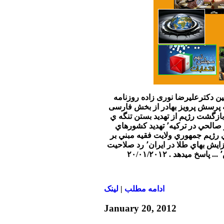
بين دکترعليرضا نوری زاده روزنامه
ه پرسش پرويز بهادر از بخش فارسی
بازگشت رژيم از تهديد بستن تنگه ي
هرمز٬ اظهارات علي اكبر صالحي در تركيه٬ تهديد كشورهاي
رژيم جمهوري ولايت فقيه مبني بر
عدم افزايش توليد نفت٬ ازايش بهاي طلا در ايران٬ رد صلاحيت
ادامه مطلب
|
لينک
January 20, 2012