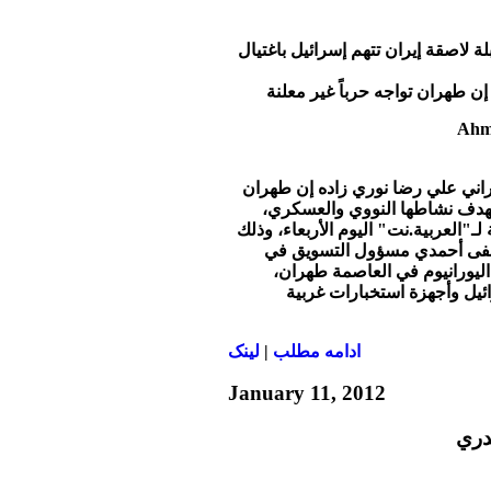
ة لاصقة إيران تتهم إسرائيل باغتيال
ن طهران تواجه حرباً غير معلنة
راني علي رضا نوري زاده إن طهران
ستهدف نشاطها النووي والعسكري،
"العربية.نت" اليوم الأربعاء، وذلك
طفى أحمدي مسؤول التسويق في
ليورانيوم في العاصمة طهران،
يل وأجهزة استخبارات غربية
ادامه مطلب
|
لينک
January 11, 2012
دري