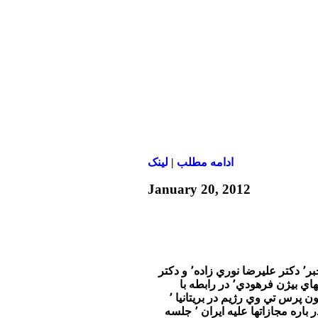
ادامه مطلب
|
لينک
January 20, 2012
در برنامه امشب تفسير خبر٬ دكتر عليرضا نوري زاده٬ و دكتر
محسن سازگارا به پرسشهاي بيژن فرهودي٬ در رابطه با
متوقف شدن پخش تلويزيون پرس تي وي رژيم در بريتانيا ٬
اظهارات پرزيدنت اوباما در باره مجازاتها عليه ايران ٬ جلسه