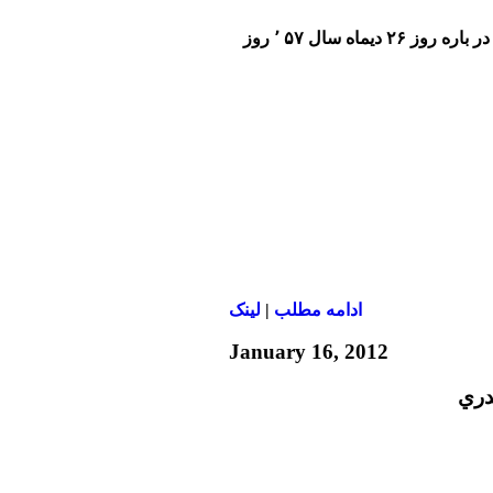
برنامه ويژه صداي آمريكا در باره روز ۲۶ ديماه سال ۵۷ ٬ روز
ادامه مطلب
|
لينک
January 16, 2012
دري