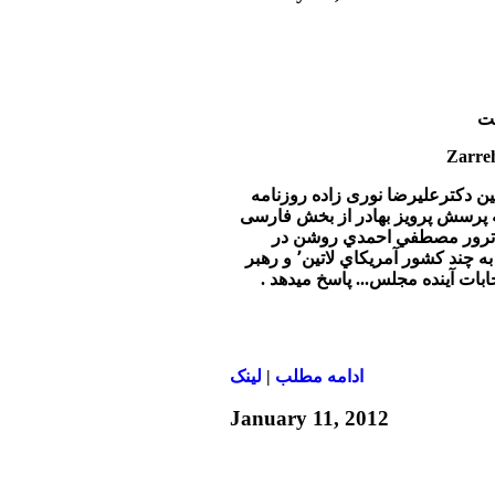
شت
بين دکترعليرضا نوری زاده روزنامه
ه پرسش پرويز بهادر از بخش فارسی
ا ترور مصطفي احمدي روشن در
تهران٬ وسفر احمدي نژاد به چند كشور آمريكاي لاتين٬ و رهبر
بات آينده مجلس... پاسخ ميدهد .
ادامه مطلب
|
لينک
January 11, 2012