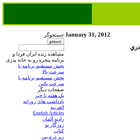
January 31, 2012
جستجوگر
دري
مشاهده زنده ایران فردا و
برنامه پنجره رو به خانه پدری
پخش مستقیم برنامه‌ ​با
سرعت بالا
پخش مستقیم برنامه‌ ​با
سرعت پائین​
صفحات ديگر
يک هفته با خبر
يادداشت هاي روزانه
العربية
English Articles
راديو آلمان
روزگار نو
کتاب
زير ذره بين