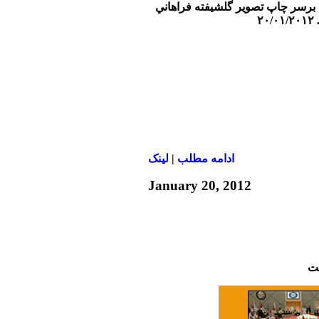
ه اروپا ٬ جنجال برسر چاپ تصوير گلشيفته فراهاني
۲
ادامه مطلب
|
لينک
January 20, 2012
شت