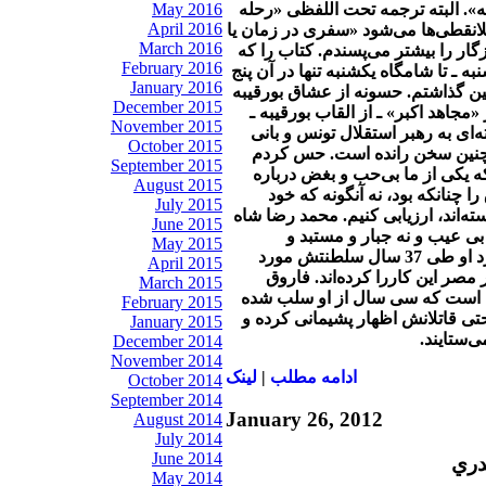
May 2016
». البته ترجمه تحت اللفظی «رحله
April 2016
انقطی‌ها می‌شود «سفری در زمان یا
March 2016
ار را بیشتر می‌‌پسندم. کتاب را که
February 2016
ه ـ تا شامگاه یکشنبه تنها در آن پنج
January 2016
گذاشتم. حسونه از عشاق بورقیبه
December 2015
«مجاهد اکبر» ـ از القاب بورقیبه ـ
November 2015
‌ای به رهبر استقلال تونس و بانی
October 2015
چنین سخن رانده است. حس کردم
September 2015
ه یکی از ما بی‌حب و بغض درباره
August 2015
 چنانکه بود، نه آنگونه که خود
July 2015
ته‌اند، ارزیابی کنیم. محمد رضا شاه
June 2015
بی عیب و نه جبار و مستبد و
May 2015
خونخوار، با نگاه به عملکرد او طی 37 سال سلطنتش مورد
April 2015
 مصر این کاررا کرده‌اند. فاروق
March 2015
ه است که سی سال از او سلب شده
February 2015
تی قاتلانش اظهار پشیمانی کرده و
January 2015
‌ستایند.
December 2014
November 2014
ادامه مطلب
|
لينک
October 2014
September 2014
January 26, 2012
August 2014
July 2014
June 2014
دري
May 2014