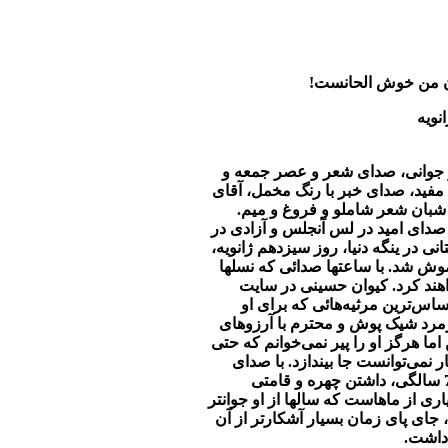
 من خوش الحانست!
جوانی، صدای شعر و عصر جمعه و
 مفید، صدای خبر با رنگ مخمل، آقای
 نیمه شبان شعر شاملو و فروغ و میم.
 صدای امید در لس آنجلس و آزادی در
انی در ینگه دنیا، روز سیزدهم ژانویه،
ش شد. با ساعتها صدائی که نسلها
واهند کرد. کیوان حسینی در سایت
ساس‌ترین مرثیه‌هائی که برای او
یرمرد شیک پوش و محترم با آرزوهای
اما هرگز او را پیر نمی‌خوانم که حتی
 نمی‌توانست جا بیندازد. با صدای
جوانش جوان ماند و در 77 سالگی، داشتن چهره و قامتی
ی از ماهاست که سالها از او جوانتر
 جای پای زمان بسیار آشکارتر از آن
داشت.