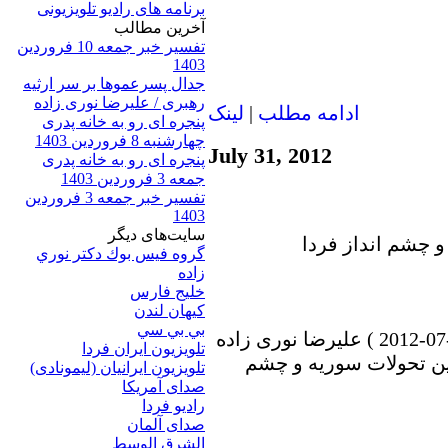
برنامه های رادیو تلویزیونی
آخرين مطالب
تفسیر خبر جمعه 10 فروردین
1403
جدال پسرعموها بر سر ارثیه
رهبری / علیرضا نوری زاده
ادامه مطلب
|
لينک
پنجره ای رو به خانه پدری
چهارشنبه 8 فروردین 1403
July 31, 2012
پنجره ای رو به خانه پدری
جمعه 3 فروردین 1403
تفسیر خبر جمعه 3 فروردین
1403
سایت‌های ديگر
گروه فيس بوك دكتر نوري
زاده
خلیج فارس
کيهان لندن
بي بي سي
در برنامه امشب ساعت خبر ( 30-07-2012 ) علیرضا نوری زاده
تلویزیون ایران فردا
رین تحولات سوریه و چشم
تلويزيون ايرانيان (ليمونادی)
صدای آمريکا
راديو فردا
صدای آلمان
الشرق الوسط