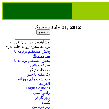
July 31, 2012
جستجوگر
مشاهده زنده ایران فردا و
برنامه پنجره رو به خانه پدری
پخش مستقیم برنامه‌ ​با
سرعت بالا
پخش مستقیم برنامه‌ ​با
سرعت پائین​
صفحات ديگر
يک هفته با خبر
يادداشت هاي روزانه
العربية
English Articles
راديو آلمان
روزگار نو
کتاب
زير ذره بين