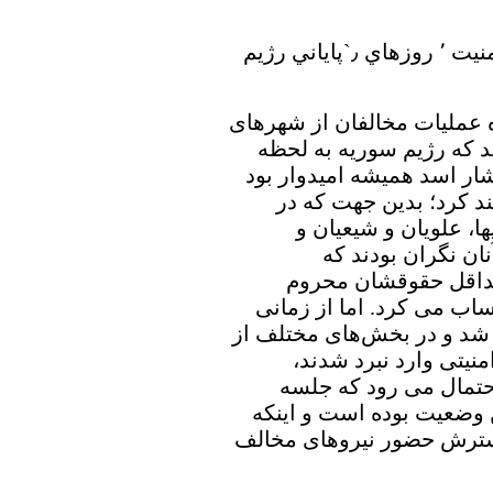
روسيه و وتوي قطعنامه شوراي امنيت ٬ روزهاي ٫`پاياني رژيم
ه عملیات مخالفان از شهرهای
 که رژیم سوریه به لحظه
ر اسد همیشه امیدوار بود
د کرد؛ بدین جهت که در
ا، علویان و شیعیان و
ان نگران بودند که
 حداقل حقوقشان محروم
اب می کرد. اما از زمانی
شد و در بخش‌های مختلف از
نیتی وارد نبرد شدند،
احتمال می رود که جلسه
وضعیت بوده است و اینکه
سترش حضور نیروهای مخالف