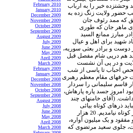
February 2010
د وحشتزده خبر را به ارباب
January 2010
یب حضور ولایت زنگ زده به
December 2009
 که ممد رئوف جان
November 2009
October 2009
وی ماهر جان که طوری
September 2009
ادر مبارز ممانع السید
August 2009
اد شهید برای اهل و عیال
July 2009
June 2009
دوست و برادر بعثی سوریه،
May 2009
د هم درپی شام مفصل قبل
April 2009
لایت و در پی آن نشست
March 2009
February 2009
فحص احباب تا پاسی از شب
January 2009
ست حرفهای مقام معظم رهبری
December 2008
ر قاسم سلیمانی را سردار
November 2008
October 2008
ود امروز جسد پاره پارهاش،
September 2008
اشت. (آقای خامنهای چند
August 2008
اید ذرهای کوتاه بیائی
July 2008
June 2008
همانطور که ما در جریان فتنه سبز کوتاه نیامدیم. 20 هزار
May 2008
مفقود و یک میلیون آواره،
April 2008
ست، جلوی سعید مرتضوی که
March 2008
February 2008