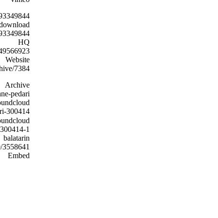
/93349844
download
o/93349844
HQ
s/49566923
Website
chive/7384
Archive
ne-pedari/
oundcloud
ari-300414
soundcloud(نسخه کم ح
i-300414-1
balatarin
0/3558641
Embed