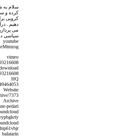
سلام به شم
کرده و سپ
دهیم . در
می پردازی
سیاسی در 
youtube
AXeMtmzog
vimeo
/93216608
download
o/93216608
HQ
s/49464053
Website
chive/7373
Archive
ne-pedari/
oundcloud
heypbgkrty
soundcloud(نسخه کم ح
yhip61vbjr
balatarin