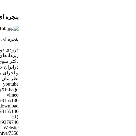
پنجره ای
پنجره ای رو 
درودی دوبا
رویدادهای
دکتر منوچ
درایران خ
و اجرای م
نظراتتان 
youtube
7eqXPdyQo
vimeo
/93155130
download
o/93155130
HQ
s/49379746
Website
chive/7358