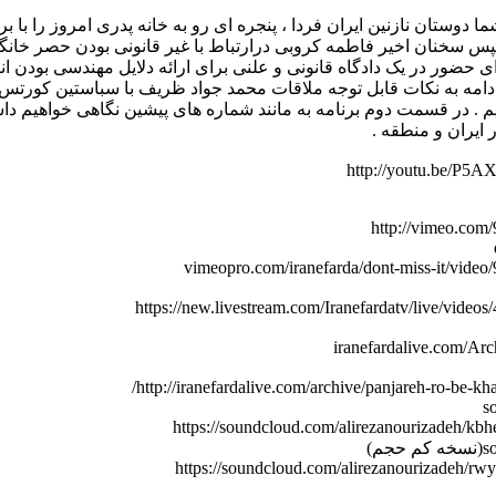
ا دوستان نازنین ایران فردا ، پنجره ای رو به خانه پدری امروز را با ب
س سخنان اخیر فاطمه کروبی درارتباط با غیر قانونی بودن حصر خا
ادامه به نکات قابل توجه ملاقات محمد جواد ظریف با سباستین کورتس 
م . در قسمت دوم برنامه به مانند شماره های پیشین نگاهی خواهیم داش
ایران و منطقه .
http://youtu.be/P5
http://vimeo.com
vimeopro.com/iranefarda/dont-miss-it/vide
https://new.livestream.com/Iranefardatv/live/video
iranefardalive.com/Ar
http://iranefardalive.com/archive/panjareh-ro-be-kha
s
https://soundcloud.com/alirezanourizadeh/kb
جم)
https://soundcloud.com/alirezanourizadeh/rw