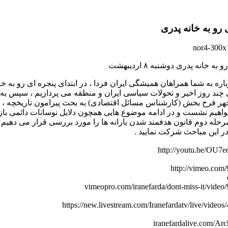
 رو به خانه پدری
به خانه پدری دوشنبه ۸ اردیبهشت
ره به شما همراهان همیشگی ایران فردا ، در ابتدای پنجره ای رو به خان
 چند روز اخیر و تحولات سیاسی ایران و منطقه می پردازیم ، سپس به ه
هر فرح بخش (کارشناس مسائل اقتصادی) به بحث پیرامون تاریخچه ، د
واهیم نشست و در ادامه موضوع هایی همچون دلایل نوسانات دائمی باز
رحله دوم قانون هدفمند شدن یارانه ها را مورد بررسی قرار می دهیم . 
در این مباحث شرکت نمایید .
http://youtu.be/OU
http://vimeo.com
vimeopro.com/iranefarda/dont-miss-it/vide
https://new.livestream.com/Iranefardatv/live/video
iranefardalive.com/Ar