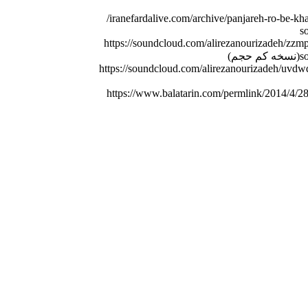
iranefardalive.com/archive/panjareh-ro-be-kha
s
https://soundcloud.com/alirezanourizadeh/zz
جم)
https://soundcloud.com/alirezanourizadeh/uvd
https://www.balatarin.com/permlink/2014/4/2