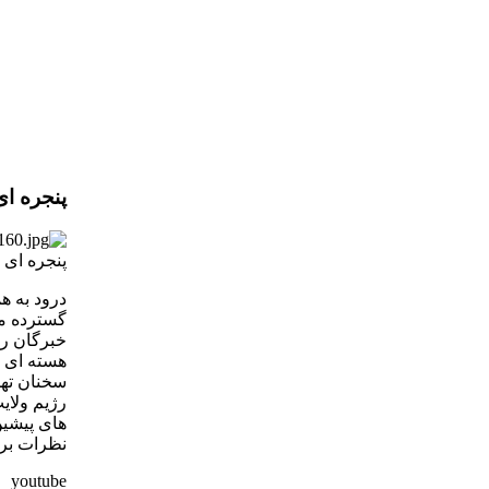
پنجره ای
پنجره ای رو 
درود به هم
گسترده ما
خبرگان ره
هسته ای و
سخنان تهد
رژیم ولای
های پیشین
نظرات برا
youtube