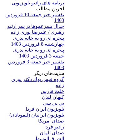
برنامه های رادیو تلویزیونی
آخرين مطالب
تفسیر خبر جمعه 10 فروردین
1403
جدال پسرعموها بر سر ارثیه
رهبری / علیرضا نوری زاده
پنجره ای رو به خانه پدری
چهارشنبه 8 فروردین 1403
پنجره ای رو به خانه پدری
جمعه 3 فروردین 1403
تفسیر خبر جمعه 3 فروردین
1403
سایت‌های ديگر
گروه فيس بوك دكتر نوري
زاده
خلیج فارس
کيهان لندن
بي بي سي
تلویزیون ایران فردا
تلويزيون ايرانيان (ليمونادی)
صدای آمريکا
راديو فردا
صدای آلمان
الشرق الوسط