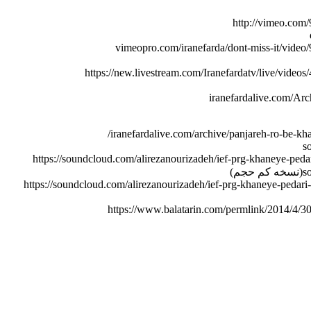
http://vimeo.com
vimeopro.com/iranefarda/dont-miss-it/vide
https://new.livestream.com/Iranefardatv/live/video
iranefardalive.com/Ar
iranefardalive.com/archive/panjareh-ro-be-kha
s
https://soundcloud.com/alirezanourizadeh/ief-prg-khaneye-ped
جم)
https://soundcloud.com/alirezanourizadeh/ief-prg-khaneye-pedar
https://www.balatarin.com/permlink/2014/4/3