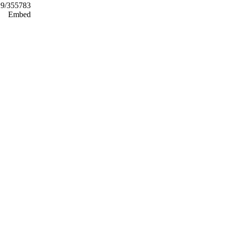
29/355783
Embed