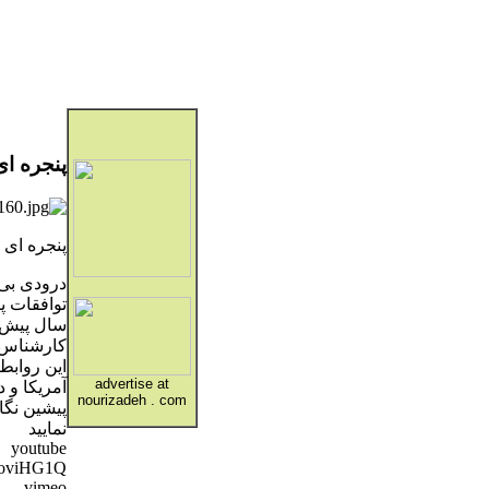
پنجره ای
پنجره ای رو 
درودی بی 
سال پیش د
کارشناس س
این رواب
advertise at
آمریکا و 
nourizadeh . com
پیشین نگا
نمایید
youtube
FqoviHG1Q
vimeo