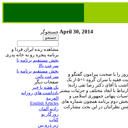
April 30, 2014
جستجوگر
مشاهده زنده ایران فردا و
برنامه پنجره رو به خانه پدری
پخش مستقیم برنامه‌ ​با
سرعت بالا
پخش مستقیم برنامه‌ ​با
روز را با صحبت پیرامون گفتگو و
سرعت پائین​
توافقات پنهانی جمهوری اسلامی با آمریکا که در پس مذاکرات هسته ای رژیم ولایت فقیه با سران گروه ۱+۵ از یک
صفحات ديگر
شت با آقای دکتر رضا تقی زاده(
يک هفته با خبر
تباط با ابعاد مختلف و جزئیات بیشتر
يادداشت هاي روزانه
بات پنهانی جمهوری اسلامی و
العربية
ر بخش دوم برنامه همچون شماره های
English Articles
وشتن نظراتتان در این بحث مشارکت
راديو آلمان
روزگار نو
کتاب
زير ذره بين