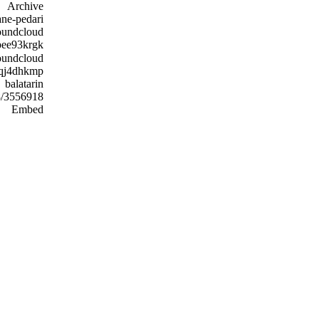
Archive
ne-pedari/
oundcloud
mpee93krgk
soundcloud(نسخه کم ح
wqj4dhkmp
balatarin
8/3556918
Embed