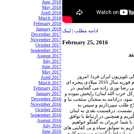
June 2018
May 2018
April 2018
March 2018
February 2018
January 2018
ادامه مطلب
|
لينک
December 2017
November 2017
February 25, 2016
October 2017
September 2017
August 2017
July 2017
June 2017
May 2017
 تلویزیون ایران فردا. امروز
April 2017
چهارشنبه 5 اسفند سال 1394 برابر با بیست وچهارم فوریه سال 2016 میلادی پنجره ای
March 2017
لی رضا نوری زاده می گشاییم. در
February 2017
January 2017
کل حزب الله لبنان) راپخش نموده و
December 2016
نمود. درادامه به سخنان منتجب نیا و
November 2016
لاح طلب میپردازیم و سپس به
October 2016
یم نشست. درقسمت بعدی به لبنان
September 2016
ریم و همچنین در ارتباط با توافق
August 2016
با شما عزیزان به گفتگو خواهیم
July 2016
ریم به سوابق سیاه و بی کفایتی های
June 2016
 ارتباط با گذشته و پرونده کاری