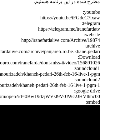
مطرح شده در این برنامه هستیم.
youtube:
https://youtu.be/iFGdeC7lxaw
telegram:
https://telegram.me/iranefardatv
website:
http://iranefardalive.com/Archive/19874
archive:
nefardalive.com/archive/panjareh-ro-be-khane-pedari/
Download:
eopro.com/iranefarda/dont-miss-it/video/156891026
soundcloud1:
zanourizadeh/khaneh-pedari-26th-feb-16-live-1-pgm
soundcloud2:
nourizadeh/khaneh-pedari-26th-feb-16-live-1-pgm-1
google drive:
le.com/open?id=0Bw19dzjWVsf9V0JWc2JHVlhhc00
embed: