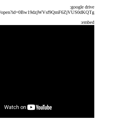
google drive:
e.com/open?id=0Bw19dzjWVsf9QmF6ZjVUS0dKQTg
embed: