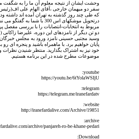
وحشت ایشان از نتیجه معلوم آن ما را به شگفت می 
سفر دو میهمان خارجی ،آقای الهام علی اف(رئیس 
که طی چند روز گذشته به تهران آمده اند داشته ود
درتحویل موشکهای اس 300 با شما 
مربوط به انتخابات-انتصابات را با بررسی مفصل پ
دو تن دیگر از نامزدهای این دوره، علیرضا زاکانی
وسید مجتبی حسینی نامزد ورود به مجلس خبرگان ا
پایان خواهیم برد. با ماهمراه باشید و پنجره ای رو ب
خود نیز به اشتراک بگذارید. منتظر شنیدن نظرات و 
موضوعات مطرح شده در این برنامه هستیم.
youtube:
https://youtu.be/6tYolaWSIjU
telegram:
https://telegram.me/iranefardatv
website:
http://iranefardalive.com/Archive/19851
archive:
nefardalive.com/archive/panjareh-ro-be-khane-pedari/
Download: