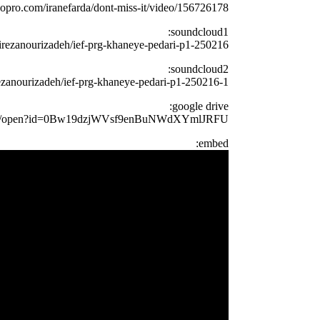
eopro.com/iranefarda/dont-miss-it/video/156726178
soundcloud1:
lirezanourizadeh/ief-prg-khaneye-pedari-p1-250216
soundcloud2:
rezanourizadeh/ief-prg-khaneye-pedari-p1-250216-1
google drive:
e.com/open?id=0Bw19dzjWVsf9enBuNWdXYmlJRFU
embed: