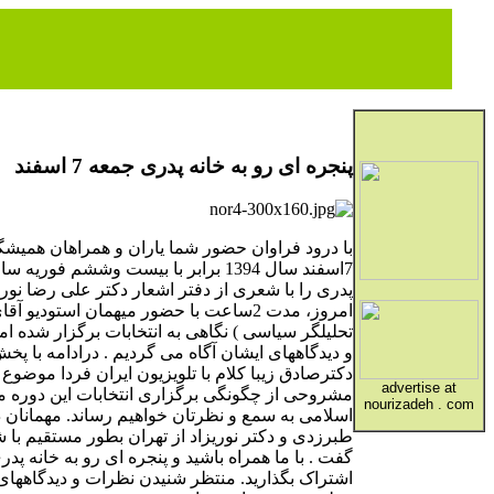
پنجره ای رو به خانه پدری جمعه 7 اسفند
با درود فراوان حضور شما یاران و همراهان همیشگی
پدری را با شعری از دفتر اشعار دکتر علی رضا نور
امروز، مدت 2ساعت با حضور میهمان استودی
تحلیلگر سیاسی ) نگاهی به انتخابات برگزار شده ا
و دیدگاههای ایشان آگاه می گردیم . درادامه با
دکترصادق زیبا کلام با تلویزیون ایران فردا موض
advertise at
مشروحی از چگونگی برگزاری انتخابات این دوره
nourizadeh . com
اسلامی به سمع و نظرتان خواهیم رساند. مهمانان د
طبرزدی و دکتر نوریزاد از تهران بطور مستقیم با 
گفت . با ما همراه باشید و پنجره ای رو به خانه پدری
اشتراک بگذارید. منتظر شنیدن نظرات و دیدگاههای