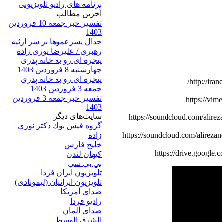
برنامه های رادیو تلویزیونی
آخرين مطالب
تفسیر خبر جمعه 10 فروردین
1403
جدال پسرعموها بر سر ارثیه
رهبری / علیرضا نوری زاده
پنجره ای رو به خانه پدری
چهارشنبه 8 فروردین 1403
پنجره ای رو به خانه پدری
http://ira
جمعه 3 فروردین 1403
تفسیر خبر جمعه 3 فروردین
https://vim
1403
سایت‌های ديگر
https://soundcloud.com/alire
گروه فيس بوك دكتر نوري
زاده
https://soundcloud.com/alireza
خلیج فارس
https://drive.goog
کيهان لندن
بي بي سي
تلویزیون ایران فردا
تلويزيون ايرانيان (ليمونادی)
صدای آمريکا
راديو فردا
صدای آلمان
الشرق الوسط