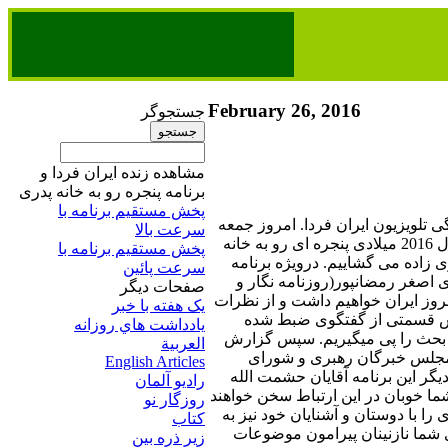
February 26, 2016
جستجوگر
مشاهده زنده ایران فردا و
برنامه پنجره رو به خانه پدری
پخش مستقیم برنامه‌ ​با
 تلویزیون ایران فردا. امروز جمعه
سرعت بالا
7اسفند سال 1394 برابر با بیست وششم فوریه سال 2016 میلادی پنجره ای رو به خانه
پخش مستقیم برنامه‌ ​با
ی زاده می گشاییم. درویژه برنامه
سرعت پائین​
و آقای اصغر رمضانپور(روزنامه نگار و
صفحات ديگر
مروز ایران خواهیم داشت و از نظرات
يک هفته با خبر
 پخش قسمتی از گفتگوی ضبط شده
يادداشت هاي روزانه
وع بحث را پی میگیریم. سپس گزارش
العربية
 مجلس خبرگان رهبری و شورای
English Articles
یگر این برنامه آقایان حشمت الله
راديو آلمان
شما خوبان در این ارتباط سخن خواهند
روزگار نو
 را با دوستان و آشنایان خود نیز به
کتاب
 شما نازنینان پیرامون موضوعات
زير ذره بين