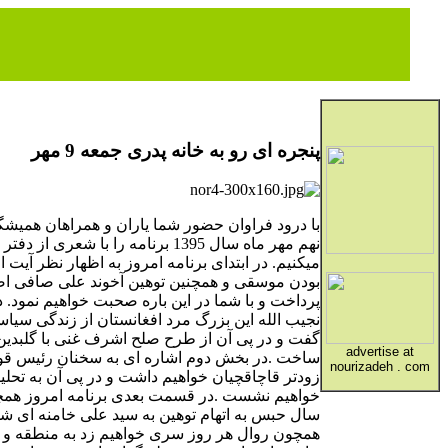
پنجره ای رو به خانه پدری جمعه 9 مهر
با درود فراوان حضور شما یاران و همراهان همیشگی
نهم مهر ماه سال 1395 برنامه را با ش
میکنیم. در ابتدای برنامه امروز به اظهار نظر آیت ا
بودن موسقی و همچنین توهین آخوند علی صافی اص
پرداخت و با شما در این باره صحبت خواهیم نمود. د
نجیب الله این بزرگ مرد افغانستان از زندگی سیا
گفت و در پی آن از طرح صلح اشرف غنی با گلبدین
advertise at
ساخت .در بخش دوم اشاره ای به سخنان رئیس قوه ق
nourizadeh . com
زودتر قاچاقچیان خواهیم داشت و در پی آن به تح
خواهیم نشست .در قسمت بعدی برنامه امروز همچنی
سال حبس به اتهام توهین به سید علی خامنه ای شما ر
همچون روال هر روز سری خواهیم زد به منطقه و ت