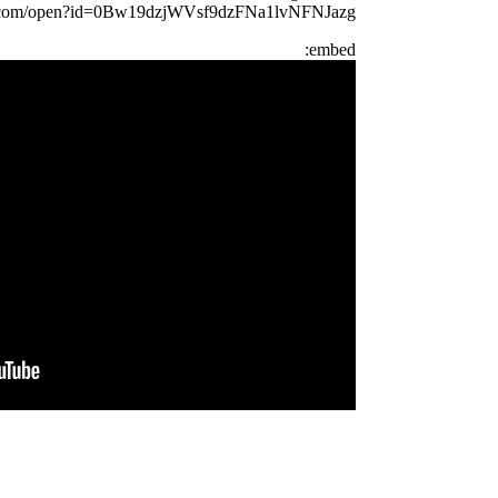
gle.com/open?id=0Bw19dzjWVsf9dzFNa1lvNFNJazg
embed: