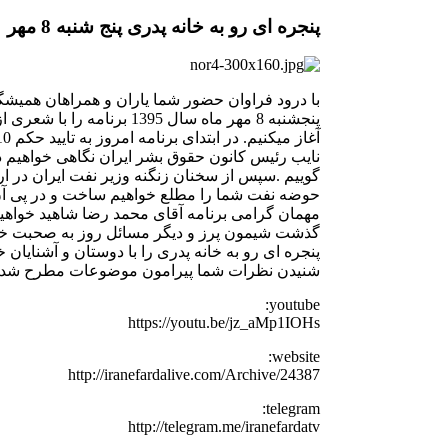
پنجره ای رو به خانه پدری پنج شنبه 8 مهر
با درود فراوان حضور شما یاران و همراهان همیشگی
پنجشنبه 8 مهر ماه سال 1395 بر
نایب رئیس کانون حقوق بشر ایران نگاهی خواهیم د
گوییم .سپس از سخنان زنگنه وزیر نفت ایران در ارت
حوضه نفت شما را مطلع خواهیم ساخت و در پی آن ه
مهمان گرامی برنامه آقای محمد رضا شاهید خواهیم 
گذشت شیمون پرز و دیگر مسائل روز به صحبت خواه
پنجره ای رو به خانه پدری را با دوستان و آشنایان خ
شنیدن نظرات شما پیرامون موضوعات مطرح شده د
youtube:
https://youtu.be/jz_aMp1IOHs
website:
http://iranefardalive.com/Archive/24387
telegram:
http://telegram.me/iranefardatv