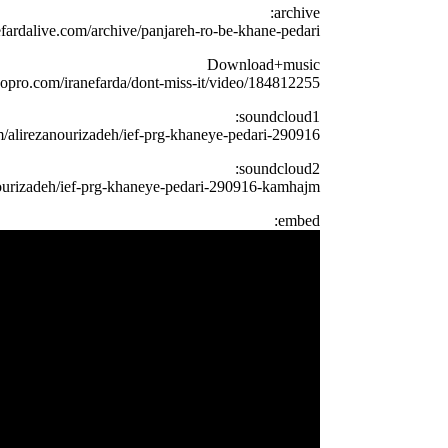
archive:
nefardalive.com/archive/panjareh-ro-be-khane-pedari/
Download+music
eopro.com/iranefarda/dont-miss-it/video/184812255
soundcloud1:
m/alirezanourizadeh/ief-prg-khaneye-pedari-290916
soundcloud2:
nourizadeh/ief-prg-khaneye-pedari-290916-kamhajm
embed: