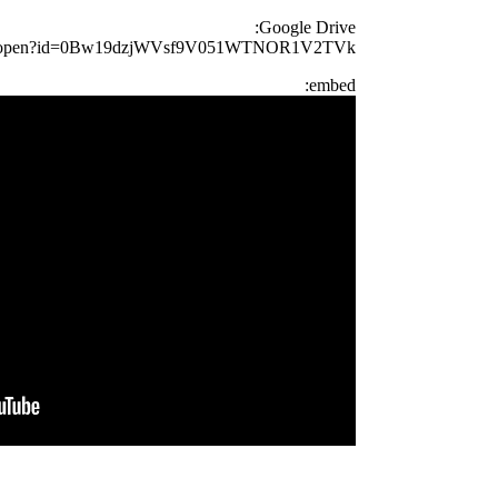
Google Drive:
.com/open?id=0Bw19dzjWVsf9V051WTNOR1V2TVk
embed: