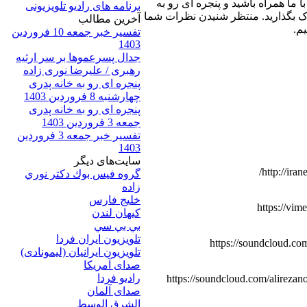
ا ما همراه باشید و پنجره ای رو به
برنامه های رادیو تلویزیونی
راک بگذارید. منتظر شنیدن نظرات شما
آخرين مطالب
م.
تفسیر خبر جمعه 10 فروردین
1403
جدال پسرعموها بر سر ارثیه
رهبری / علیرضا نوری زاده
پنجره ای رو به خانه پدری
چهارشنبه 8 فروردین 1403
پنجره ای رو به خانه پدری
جمعه 3 فروردین 1403
تفسیر خبر جمعه 3 فروردین
1403
سایت‌های ديگر
http://ira
گروه فيس بوك دكتر نوري
زاده
خلیج فارس
https://vim
کيهان لندن
بي بي سي
تلویزیون ایران فردا
https://soundcloud.co
تلويزيون ايرانيان (ليمونادی)
صدای آمريکا
راديو فردا
https://soundcloud.com/alireza
صدای آلمان
الشرق الوسط