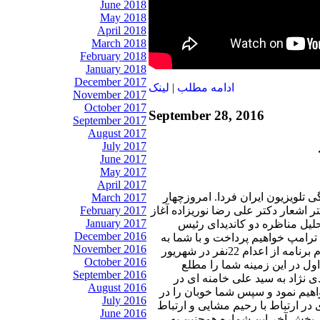
June 2018
May 2018
April 2018
March 2018
February 2018
January 2018
December 2017
ادامه مطلب
|
لينک
November 2017
October 2017
September 28, 2016
September 2017
August 2017
July 2017
June 2017
May 2017
April 2017
 تلویزیون ایران فردا. امروزچهار
March 2017
February 2017
با شعری از دفتر اشعار دکتر علی رضا نوریزاده آغاز
January 2017
لیل مناظره دو کاندیدای رئیس
December 2016
 ترامپ خواهیم پرداخت و با شما به
November 2016
تفصیل در این باب سخن خواهیم گفت. در بخش دوم برنامه از اعدام 22نفر در شهریور
October 2016
 در این زمینه شما را مطلع
September 2016
ی نژاد به سید علی خامنه ای در
August 2016
واهیم نمود و سپس شما خوبان را در
July 2016
 ارتباط با رحیم مشایی و ارتباط
June 2016
در بخش آخر این شماره همچنین به