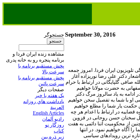
September 30, 2016
جستجوگر
مشاهده زنده ایران فردا و
برنامه پنجره رو به خانه پدری
پخش مستقیم برنامه‌ ​با
 تلویزیون ایران فردا. امروز جمعه
سرعت بالا
عری از دفتر اشعار دکتر علی رضا نوریزاده آغاز
پخش مستقیم برنامه‌ ​با
لله صافی گلپایگانی در ارتباط با حرام
سرعت پائین​
فهانی به حضرت مولانا خواهیم
صفحات ديگر
ر ادامه به یاد سالروز مرگ دکتر
يک هفته با خبر
سی او با شما به تفصیل سخن خواهیم
يادداشت هاي روزانه
 حکمت یار شما را مطلع خواهیم
العربية
ضاییه در ارتباط با اعدام هر چه
English Articles
لیل سخنان حسن روحانی در قزوین
راديو آلمان
ن از محکومیت آتنا دائمی به هفت
روزگار نو
ا آگاه خواهیم نمود. در انتها
کتاب
ازه ترین رویدادهای سیاسی
زير ذره بين