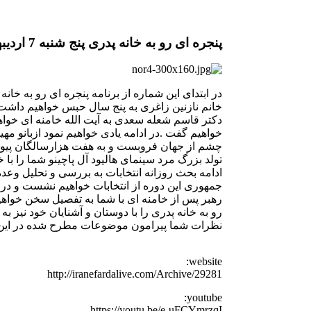
پنجره ای رو به خانه پدری پنج شنبه 7 اردیبهشت
در ابتدای این شماره از برنامه پنجره ای رو به خا
خانم نازنین زاغری به پنج سال حبس خواهیم داش
دکتر قاسم شعله سعدی به آیت الله خامنه ای خواهی
خواهیم گفت .در ادامه یادی خواهیم نمود ازبانو م
چشم از جهان فروبست و به هفت هزارسالگان پیوس
تولد بزرگ مرد سینمای هالیود آل پاچینو شما را با 
ادامه بحث روزانه انتخابات به بررسی و تحلیل وعد
جمهوری این دوره از انتخابات خواهیم نشست و در ا
رهبر پس از خامنه ای با شما به تفصیل سخن خواهیم
رو به خانه پدری را با دوستان و آشنایان خود نیز ب
نظرات شما پیرامون موضوعات مطرح شده در این.
website:
http://iranefardalive.com/Archive/29281
youtube:
https://youtu.be/e-uFCYmrzqI