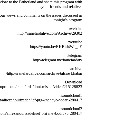
indow to the Fatherland and share this program with
your friends and relatives.
our views and comments on the issues discussed in
tonight’s program.
website:
http://iranefardalive.com/Archive/29302
youtube:
https://youtu.be/RKRtd4Wo_dE
telegram:
http://telegram.me/iranefardatv
archive:
http://iranefardalive.com/archive/tafsire-khabar/
Download
eopro.com/iranefarda/dont-miss-it/video/215128823
soundcloud1:
m/alirezanourizadeh/ief-prg-khaneye-pedari-280417
soundcloud2:
.com/alirezanourizadeh/ief-prg-meybodi575-280417