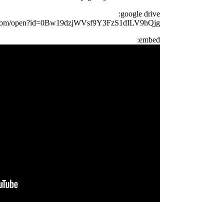
google drive:
le.com/open?id=0Bw19dzjWVsf9Y3FzS1dILV9hQjg
embed: