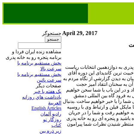
April 29, 2017
جستجوگر
مشاهده زنده ایران فردا و
برنامه پنجره رو به خانه پدری
پخش مستقیم برنامه‌ ​با
ه پدری به دوازدهمین انتخابات ریاست
سرعت بالا
بیث ترین کاندیدای این دوره آقای
پخش مستقیم برنامه‌ ​با
ان به دیدن گزارشی از نگاه مردم به
سرعت پائین​
آن به سخنان انتقاد آمیز حجت
صفحات ديگر
اد و در این باب با شما سخن خواهیم
يک هفته با خبر
به فرود گاه بین المللی دمشق
يادداشت هاي روزانه
شما را با خبر خواهیم ساخت .بدنبال
العربية
ا مایکل فیلن و ارتباط وی با روسیه
English Articles
ه خواهیم رفت و شما را در جریان
راديو آلمان
ه باشید و پنجره ای رو به خانه پدری
روزگار نو
د. منتظر شنیدن نظرات شما پیرامون
کتاب
زير ذره بين