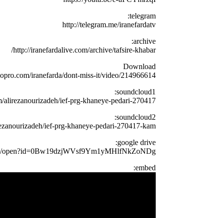
telegram:
http://telegram.me/iranefardatv
archive:
http://iranefardalive.com/archive/tafsire-khabar/
Download
eopro.com/iranefarda/dont-miss-it/video/214966614
soundcloud1:
m/alirezanourizadeh/ief-prg-khaneye-pedari-270417
soundcloud2:
rezanourizadeh/ief-prg-khaneye-pedari-270417-kam
google drive:
e.com/open?id=0Bw19dzjWVsf9Ym1yMHlfNkZoNDg
embed: