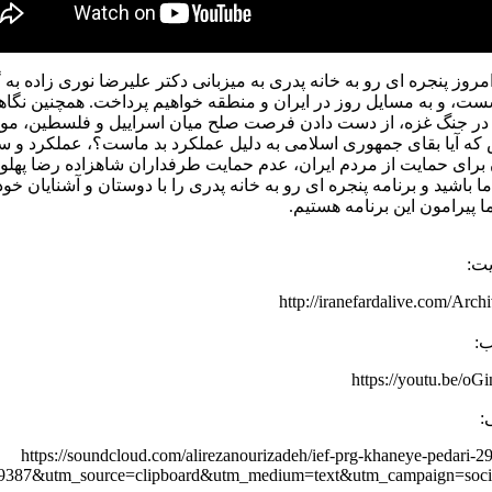
امروز پنجره ای رو به خانه پدری به میزبانی دکتر علیرضا نوری زاده به 
ست، و به مسایل روز در ایران و منطقه خواهیم پرداخت. همچنین نگاه
ل در جنگ غزه، از دست دادن فرصت صلح میان اسراییل و فلسطین، موج
که آیا بقای جمهوری اسلامی به دلیل عملکرد بد ماست؟، عملکرد و سا
برای حمایت از مردم ایران، عدم حمایت طرفداران شاهزاده رضا پهلوی
ما باشید و برنامه پنجره ای رو به خانه پدری را با دوستان و آشنایان خ
پیرامون این برنامه هستیم.
یت:
http://iranefardalive.com/Arc
ب:
https://youtu.be/o
:
https://soundcloud.com/alirezanourizadeh/ief-prg-khaneye-pedari-2
9387&utm_source=clipboard&utm_medium=text&utm_campaign=socia