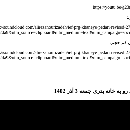
https://youtu.be/g
:
s://soundcloud.com/alirezanourizadeh/ief-prg-khaneye-pedari-revised-2
2da9&utm_source=clipboard&utm_medium=text&utm_campaign=socia
 کم حجم:
s://soundcloud.com/alirezanourizadeh/ief-prg-khaneye-pedari-revised-2
2da9&utm_source=clipboard&utm_medium=text&utm_campaign=socia
 به خانه پدری جمعه 3 آذر 1402