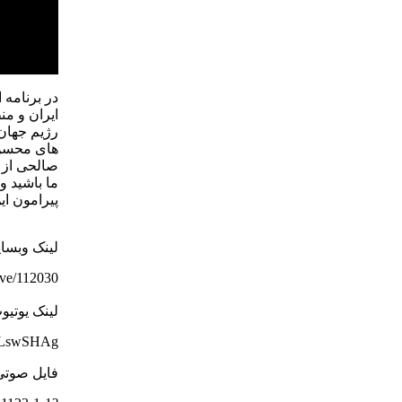
در برنامه 
ایران و م
رژیم جهان
های محسن 
صالحی از 
ما باشید و
پیرامون ای
لینک وبسا
hive/112030
لینک یوتیو
klxLswSHAg
فایل صوتی