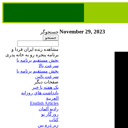
November 29, 2023
جستجوگر
مشاهده زنده ایران فردا و
برنامه پنجره رو به خانه پدری
پخش مستقیم برنامه‌ ​با
سرعت بالا
پخش مستقیم برنامه‌ ​با
سرعت پائین​
صفحات ديگر
يک هفته با خبر
يادداشت هاي روزانه
العربية
English Articles
راديو آلمان
روزگار نو
کتاب
زير ذره بين