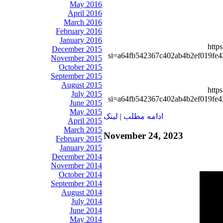
May 2016
April 2016
March 2016
February 2016
January 2016
http
December 2015
si=a64fb542367c402ab4b2ef019fe4
November 2015
October 2015
September 2015
August 2015
http
July 2015
si=a64fb542367c402ab4b2ef019fe4
June 2015
May 2015
ادامه مطلب
|
لينک
April 2015
March 2015
November 24, 2023
February 2015
January 2015
December 2014
November 2014
October 2014
September 2014
August 2014
July 2014
June 2014
May 2014