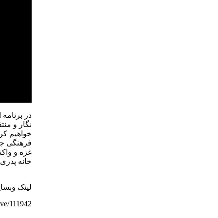
در برنامه 
نگار و منت
خواهیم کرد
فرهنگی جا
غزه و واکن
خانه پدری 
لینک وبسا
hive/111942