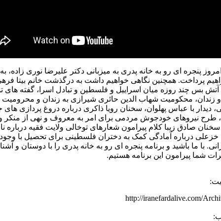
امروز پنجره ای رو به خانه پدری به میزبانی دکتر علیرضا نوری زاده، ب
هیم پرداخت. همچنین نگاهی خواهیم داشت به درگذشت خانم بیتا فره
 آتش بس چند روزه میان اسراییل و فلسطین و تبادل اسرا، گفته های 
 زندان، محکومیت شهاب الدین حائری شیرازی به زندان و محرومیت از 
، دیدار با عباس پهلوان، سخنان رویا ذاکری درباره دروغ پردازی ها
 طرح نیروهای خودجوش مردمی برای امر به معروف و نهی از منکر و
، سخنان صادق زیبا کلام پیرامون شعارهای توخالی ولایت فقیه درباره نا
 خزعلی درباره آمادگی کمک به دختران فلسطینی برای تحصیل با وجود
انی. با ما باشید و برنامه پنجره ای رو به خانه پدری را با دوستان و آشن
ات شما پیرامون این برنامه هستیم.
یت:
http://iranefardalive.com/Arc
ب: