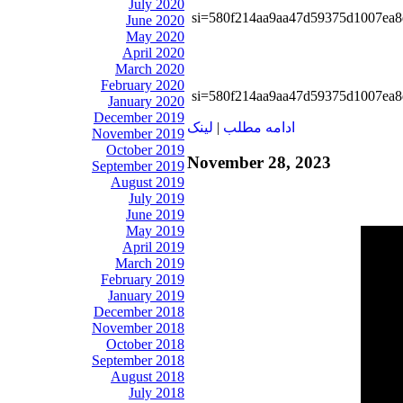
July 2020
si=580f214aa9aa47d59375d1007ea8
June 2020
May 2020
April 2020
March 2020
February 2020
si=580f214aa9aa47d59375d1007ea8
January 2020
December 2019
ادامه مطلب
|
لينک
November 2019
October 2019
November 28, 2023
September 2019
August 2019
July 2019
June 2019
May 2019
April 2019
March 2019
February 2019
January 2019
December 2018
November 2018
October 2018
September 2018
August 2018
July 2018