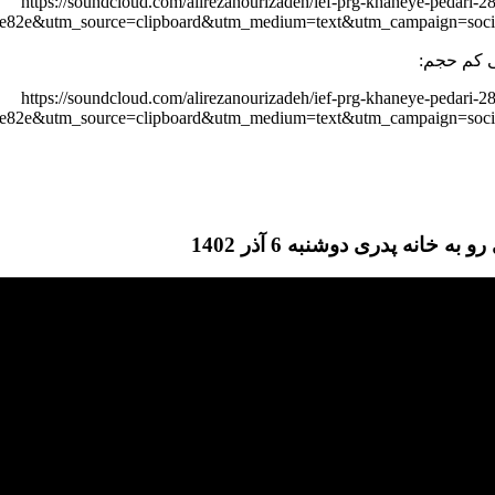
https://soundcloud.com/alirezanourizadeh/ief-prg-khaneye-pedari-2
e82e&utm_source=clipboard&utm_medium=text&utm_campaign=socia
 کم حجم:
https://soundcloud.com/alirezanourizadeh/ief-prg-khaneye-pedari-2
e82e&utm_source=clipboard&utm_medium=text&utm_campaign=socia
 به خانه پدری دوشنبه 6 آذر 1402