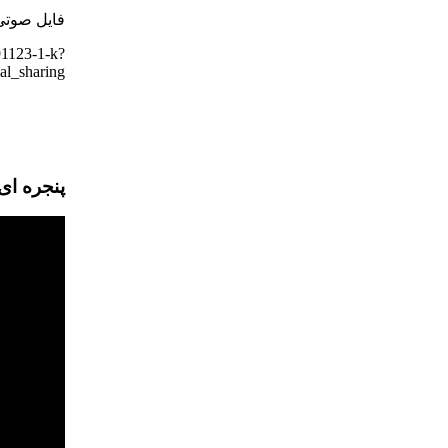
فایل صوتی
91123-1-k?
l_sharing
پنجره ای رو