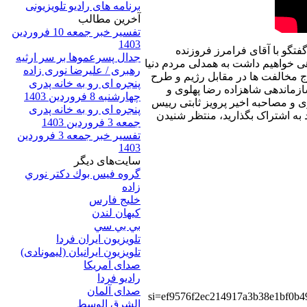
برنامه های رادیو تلویزیونی
آخرين مطالب
تفسیر خبر جمعه 10 فروردین
1403
گفتگو با آقای فرامرز فروزنده
جدال پسرعموها بر سر ارثیه
ی خواهیم داشت به همدلی مردم دنیا
رهبری / علیرضا نوری زاده
 مخالفت ها در مقابل رژیم و طرح
پنجره ای رو به خانه پدری
زماندهی شاهزاده رضا پهلوی و
چهارشنبه 8 فروردین 1403
 و مصاحبه اخیر پرویز ثابتی رییس
پنجره ای رو به خانه پدری
ود به اشتراک بگذارید، منتظر شنیدن
جمعه 3 فروردین 1403
تفسیر خبر جمعه 3 فروردین
1403
سایت‌های ديگر
گروه فيس بوك دكتر نوري
زاده
خلیج فارس
کيهان لندن
بي بي سي
تلویزیون ایران فردا
تلويزيون ايرانيان (ليمونادی)
صدای آمريکا
راديو فردا
صدای آلمان
si=ef9576f2ec214917a3b38e1bf0b4
الشرق الوسط