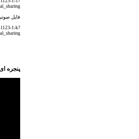
81123-1-1?
l_sharing
فایل صوتی
81123-1-k?
l_sharing
پنجره ای رو