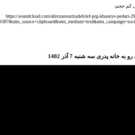
 کم حجم:
https://soundcloud.com/alirezanourizadeh/ief-prg-khaneye-pedari-2
9387&utm_source=clipboard&utm_medium=text&utm_campaign=socia
 به خانه پدری سه شنبه 7 آذر 1402