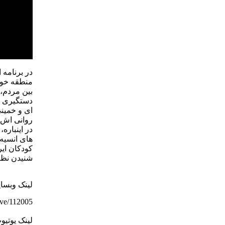
در برنامه 
منطقه خوا
بین مردم،
دستگیری و
ای و خمینی
روانی اش،
در اینباره
های انسیه
کودکان ایر
شنیدن نظر
لینک وبسا
hive/112005
لینک یوتیو