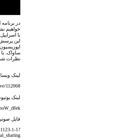
در برنامه 
خواهیم نش
با اسرایی
این پرسش 
اپوزیسیون 
ساواک. با 
نظرات شما 
لینک وبسا
hive/112068
لینک یوتیو
GinoW_d6rk
فایل صوتی
91123-1-1?
l_sharing